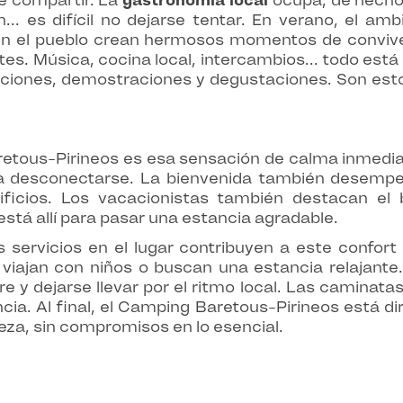
e compartir. La
gastronomía local
ocupa, de hecho,
... es difícil no dejarse tentar. En verano, el a
en el pueblo crean hermosos momentos de conviven
es. Música, cocina local, intercambios... todo está 
diciones, demostraciones y degustaciones. Son e
aretous-Pirineos es esa sensación de calma inmedi
ara desconectarse. La bienvenida también desem
tificios. Los vacacionistas también destacan el
stá allí para pasar una estancia agradable.
s servicios en el lugar contribuyen a este confort
viajan con niños o buscan una estancia relajant
ibre y dejarse llevar por el ritmo local. Las caminat
a. Al final, el Camping Baretous-Pirineos está dir
leza, sin compromisos en lo esencial.