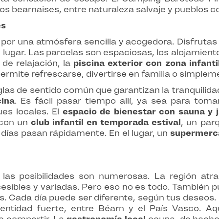
eos bearnaises, entre naturaleza salvaje y pueblos c
es
por una atmósfera sencilla y acogedora. Disfruta
 lugar. Las parcelas son espaciosas, los alojamient
de relajación, la
piscina exterior con zona infanti
ermite refrescarse, divertirse en familia o simplem
glas de sentido común que garantizan la tranquilida
cina
. Es fácil pasar tiempo allí, ya sea para tom
es locales. El
espacio de bienestar con sauna y 
 con un
club infantil en temporada estival
, un par
s días pasan rápidamente. En el lugar, un
supermerca
 las posibilidades son numerosas. La región atr
cesibles y variadas. Pero eso no es todo. También p
nos. Cada día puede ser diferente, según tus deseos
entidad fuerte, entre Béarn y el País Vasco. A