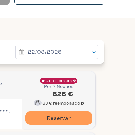
Club Premium
o
Por 7 Noches
826 €
83 €
reembolsado
gada,
Reservar