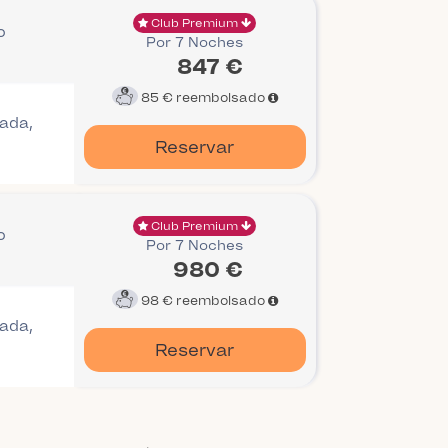
Club Premium
o
Por 7 Noches
847 €
85 €
reembolsado
gada,
Reservar
Club Premium
o
Por 7 Noches
980 €
98 €
reembolsado
gada,
Reservar