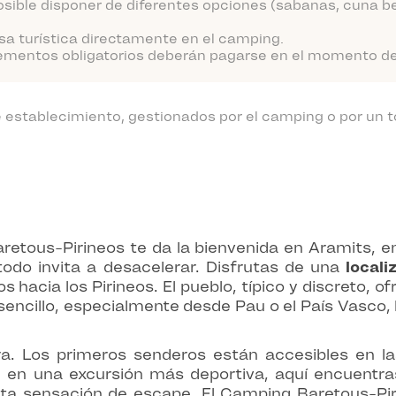
sible disponer de diferentes opciones (sabanas, cuna be
sa turística directamente en el camping.
ementos obligatorios deberán pagarse en el momento de l
establecimiento, gestionados por el camping o por un t
retous-Pirineos te da la bienvenida en Aramits, en
 todo invita a desacelerar. Disfrutas de una
locali
hacia los Pirineos. El pueblo, típico y discreto, of
encillo, especialmente desde Pau o el País Vasco, lo 
a. Los primeros senderos están accesibles en la
n una excursión más deportiva, aquí encuentras 
ta sensación de escape. El Camping Baretous-Pir