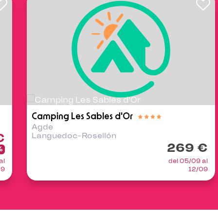
Camping Les Sables d'Or
Agde
€
Languedoc-Rosellón
269 €
%
al
del 05/09 al
09
12/09