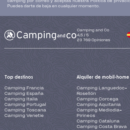
camping por correo y aceptas nuestra Política de privaci
Puedes darte de baja en cualquier momento.
Camping and Co
4,5
/
5
23 769
Opiniones
Top destinos
Alquiler de mobil-home
Camping Francia
Camping Languedoc-
Camping España
Rosellón
Camping Italia
Camping Corcega
Camping Portugal
Camping Aquitania
Camping Toscana
Camping Mediodia-
Camping Venetie
Pirineos
Camping Cataluna
Camping Costa Brava