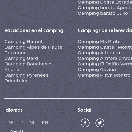
Camping Costa Dorad
Camping barato Agost
Camping barato Julio
Vacaciones en el camping
Campings de referenci
Camping Hérault
Camping Els Prats
Camping Alpes de Haute
Camping Castell Montg
Provence
Camping Altomira
Camping Gard
Camping Amfora d'Arc
Camping Bouches du
Camping El Delfin Verd
Rhône
Camping Gavina
Camping Pyrénées
Camping Playa Montroi
Orientales
Idiomas
Social
DE
IT
NL
FR
EN-GB