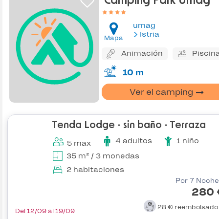
Camping Park Umag
umag
Istria
Mapa
Animación
Piscin
10 m
Ver el camping
Tenda Lodge - sin baño - Terraza
4 adultos
1 niño
5 max
35 m² / 3 monedas
2 habitaciones
Por 7 Noche
280 
28 €
reembolsad
Del 12/09 al 19/09