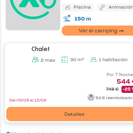
Piscina
Animació
150 m
Ver el camping
Chalet
30 m²
1 habitación
2 max
Por 7 Noche
544 
748 €
-25
54 €
reembolsad
Del 05/09 al 12/09
Detalles