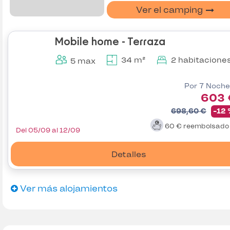
Ver el camping
Mobile home - Terraza
34 m²
2 habitacione
5 max
Por 7 Noche
603 
698,60 €
-12
60 €
reembolsad
Del 05/09 al 12/09
Detalles
Ver más alojamientos