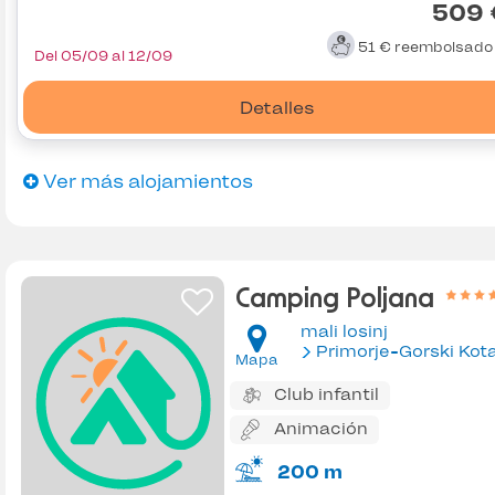
509 
51 €
reembolsad
Del 05/09 al 12/09
Detalles
Ver más alojamientos
Camping Poljana
mali losinj
Primorje-Gorski Kot
Mapa
Club infantil
Animación
200 m