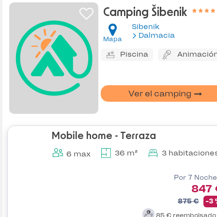
Camping Šibenik
Sibenik
Dalmacia
Mapa
Piscina
Animació
Ver el camping
Mobile home - Terraza
36 m²
3 habitacione
6 max
Por 7 Noche
847 
875 €
-3
85 €
reembolsad