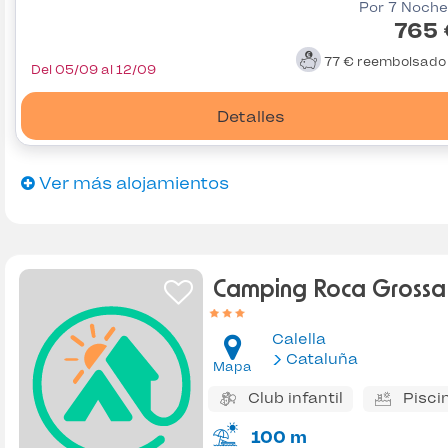
Por 7 Noche
765 
77 €
reembolsad
Del 05/09 al 12/09
Detalles
Ver más alojamientos
Camping Roca Grossa
Calella
Cataluña
Mapa
Club infantil
Pisci
100 m