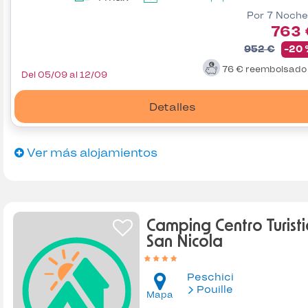
Por 7 Noche
763 
952 €
-20
76 €
reembolsad
Del 05/09 al 12/09
Detalles
Ver más alojamientos
Camping Centro Turisti
San Nicola
Peschici
Pouille
Mapa