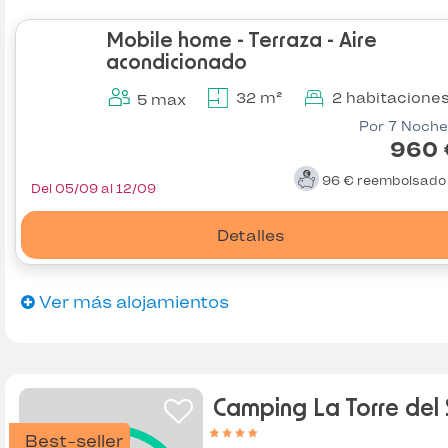
Mobile home - Terraza - Aire
acondicionado
32 m²
2 habitacione
5 max
Por 7 Noche
960 
96 €
reembolsad
Del 05/09 al 12/09
Detalles
Ver más alojamientos
Camping La Torre del 
Best-seller