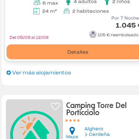
4 adultos
2 niños
6 max
24 m²
2 habitaciones
Por 7 Noche
1.045
105 €
reembolsad
Del 05/09 al 12/09
Detalles
Ver más alojamientos
Camping Torre Del
Porticciolo
Alghero
Cerdeña
Mapa