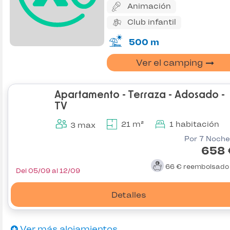
Animación
Club infantil
500 m
Ver el camping
Apartamento - Terraza - Adosado -
TV
21 m²
1 habitación
3 max
Por 7 Noche
658 
66 €
reembolsad
Del 05/09 al 12/09
Detalles
Ver más alojamientos