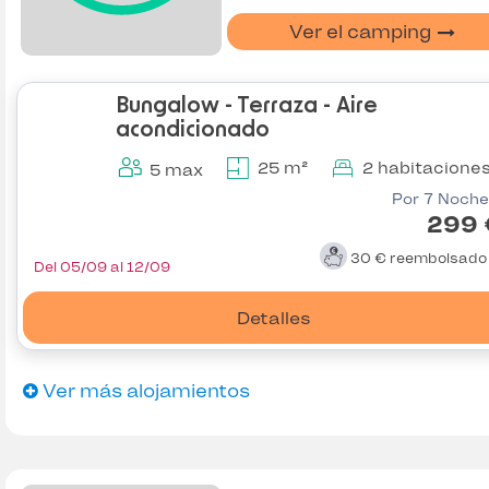
Ver el camping
Bungalow - Terraza - Aire
acondicionado
25 m²
2 habitacione
5 max
Por 7 Noche
299 
30 €
reembolsad
Del 05/09 al 12/09
Detalles
Ver más alojamientos