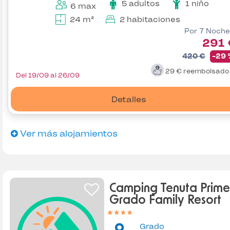
5 adultos
1 niño
6 max
24 m²
2 habitaciones
Por 7 Noche
291 
420 €
-29
29 €
reembolsad
Del 19/09 al 26/09
Detalles
Ver más alojamientos
Camping Tenuta Prime
Grado Family Resort
Grado