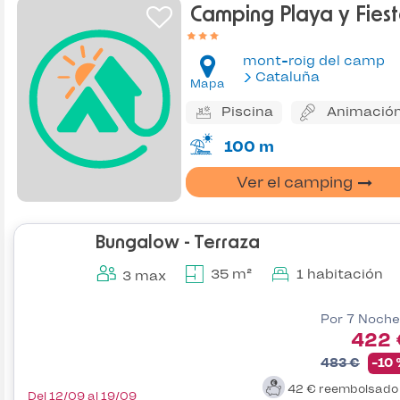
Camping Playa y Fies
mont-roig del camp
Cataluña
Mapa
Piscina
Animació
100 m
Ver el camping
Bungalow - Terraza
35 m²
1 habitación
3 max
Por 7 Noche
422 
483 €
-10
42 €
reembolsad
Del 12/09 al 19/09