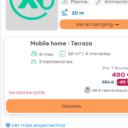
Piscina
Animació
10 m
Ver el camping
Mobile home - Terraza
32 m² / 4 monedas
6 max
3 habitaciones
Por 7 Noche
490 
651 €
-25
49 €
reembolsad
Del 05/09 al 12/09
Detalles
Ver más alojamientos