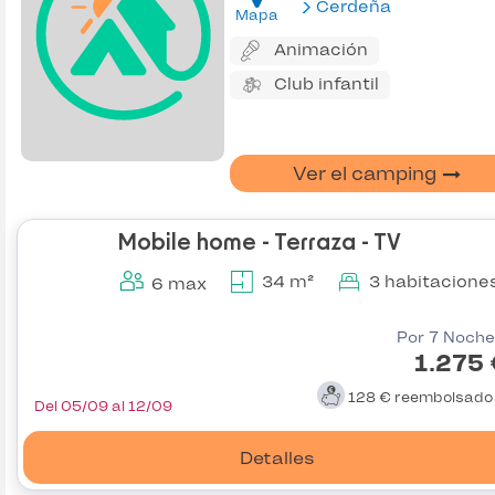
Cerdeña
Mapa
Animación
Club infantil
Ver el camping
Mobile home - Terraza - TV
34 m²
3 habitacione
6 max
Por 7 Noche
1.275
128 €
reembolsad
Del 05/09 al 12/09
Detalles