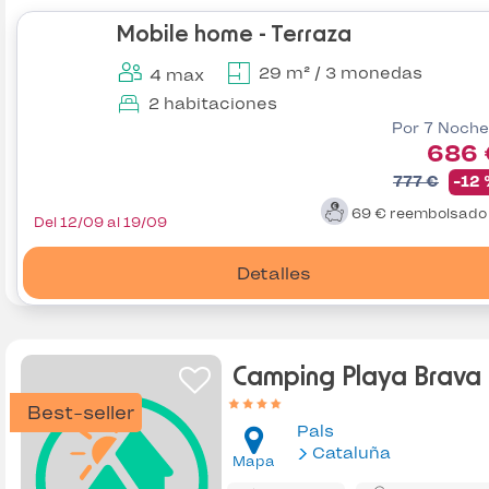
Mobile home - Terraza
29 m² / 3 monedas
4 max
2 habitaciones
Por 7 Noche
686 
777 €
-12
69 €
reembolsad
Del 12/09 al 19/09
Detalles
Camping Playa Brava
Best-seller
Pals
Cataluña
Mapa