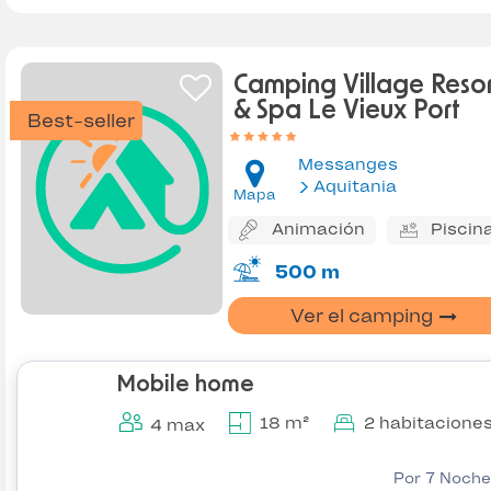
Camping Village Resor
& Spa Le Vieux Port
Best-seller
Messanges
Aquitania
Mapa
Animación
Piscin
500 m
Ver el camping
Mobile home
18 m²
2 habitacione
4 max
Por 7 Noche