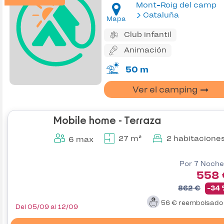
Mont-Roig del camp
Cataluña
Mapa
Club infantil
Animación
50 m
Ver el camping
Mobile home - Terraza
27 m²
2 habitacione
6 max
Por 7 Noche
558 
862 €
-34
56 €
reembolsad
Del 05/09 al 12/09