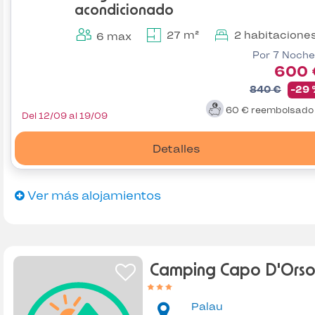
acondicionado
27 m²
2 habitacione
6 max
Por 7 Noche
600 
840 €
-29
60 €
reembolsad
Del 12/09 al 19/09
Detalles
Ver más alojamientos
Camping Capo D'Ors
Palau