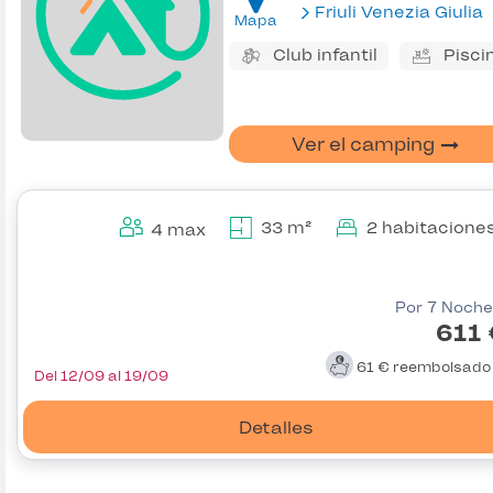
Friuli Venezia Giulia
Mapa
Club infantil
Pisci
Ver el camping
33 m²
2 habitacione
4 max
Por 7 Noche
611 
61 €
reembolsad
Del 12/09 al 19/09
Detalles