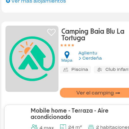
Ver más alojamientos
Camping Baia Blu La
Tortuga
Aglientu
Cerdeña
Mapa
Piscina
Club infant
Ver el camping
Mobile home - Terraza - Aire
acondicionado
24 m²
2 habitacione
4 max