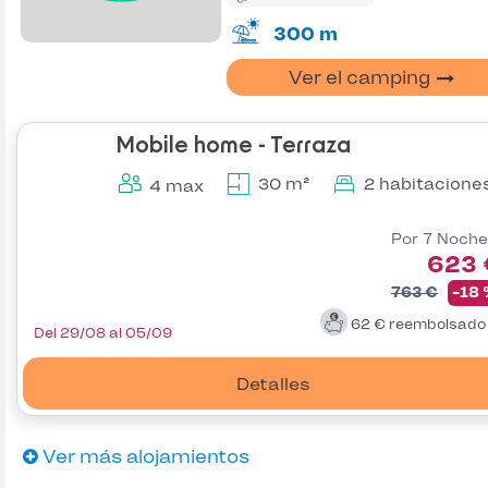
300 m
Ver el camping
Mobile home - Terraza
30 m²
2 habitacione
4 max
Por 7 Noche
623 
763 €
-18
62 €
reembolsad
Del 29/08 al 05/09
Detalles
Ver más alojamientos