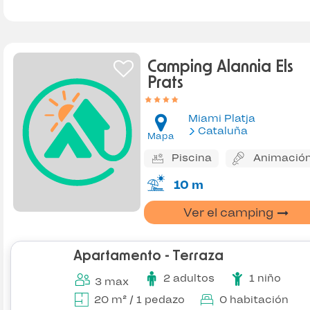
Camping Alannia Els
Prats
Miami Platja
Cataluña
Mapa
Piscina
Animació
10 m
Ver el camping
Apartamento - Terraza
2 adultos
1 niño
3 max
20 m² / 1 pedazo
0 habitación