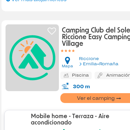
Camping Club del Sol
Riccione Easy Campin
Village
Riccione
Emilia-Romaña
Mapa
Piscina
Animació
300 m
Ver el camping
Mobile home - Terraza - Aire
acondicionado