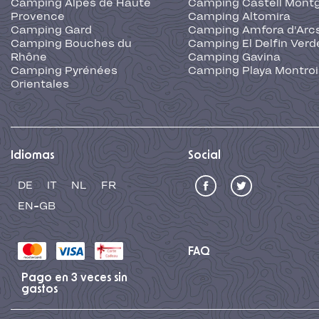
Camping Alpes de Haute
Camping Castell Montg
Provence
Camping Altomira
Camping Gard
Camping Amfora d'Arc
Camping Bouches du
Camping El Delfin Verd
Rhône
Camping Gavina
Camping Pyrénées
Camping Playa Montroi
Orientales
Idiomas
Social
DE
IT
NL
FR
EN-GB
FAQ
Pago en 3 veces sin
gastos