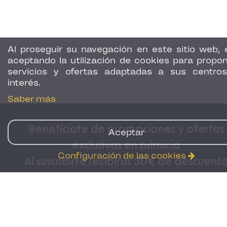
Al proseguir su navegación en este sitio web, 
aceptando la utilización de cookies para propon
servicios y ofertas adaptadas a sus centro
interés.
Saber más
Benefíciate de promociones y ofertas
Aceptar
exclusivas en primicia
Configuración de las cookies
Al suscribirte recibirás 30€ de descuent
para tu primera reserva.
Inscríbe
Al ingresar tu correo, aceptas recibir nuestras oferta