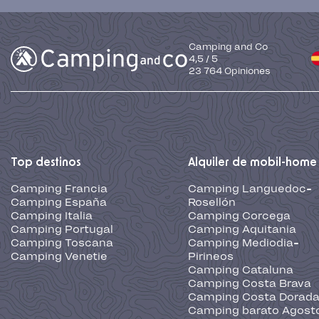
Camping and Co
4,5
/
5
23 764
Opiniones
Top destinos
Alquiler de mobil-home
Camping Francia
Camping Languedoc-
Camping España
Rosellón
Camping Italia
Camping Corcega
Camping Portugal
Camping Aquitania
Camping Toscana
Camping Mediodia-
Camping Venetie
Pirineos
Camping Cataluna
Camping Costa Brava
Camping Costa Dorad
Camping barato Agost