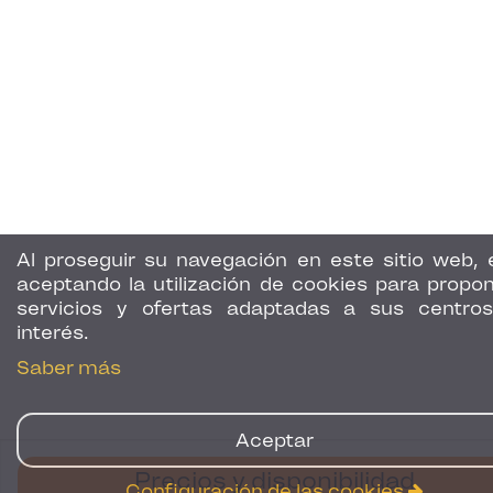
Al proseguir su navegación en este sitio web, 
aceptando la utilización de cookies para propon
servicios y ofertas adaptadas a sus centro
interés.
Saber más
Aceptar
Precios y disponibilidad
Configuración de las cookies