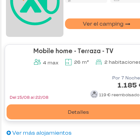
Ver el camping
Mobile home - Terraza - TV
26 m²
2 habitacione
4 max
Por 7 Noche
1.185
119 €
reembolsad
Del 15/08 al 22/08
Detalles
Ver más alojamientos