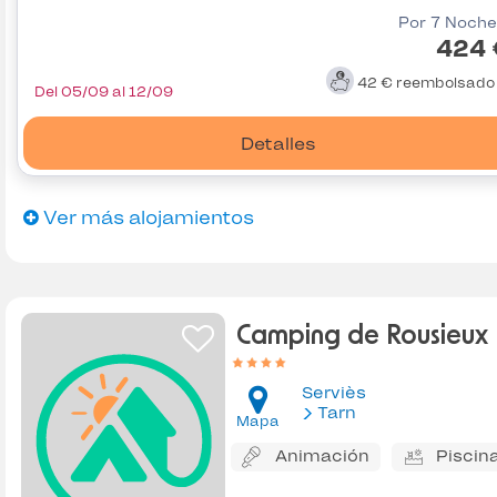
Por 7 Noche
424 
42 €
reembolsad
Del 05/09 al 12/09
Detalles
Ver más alojamientos
Camping de Rousieux
Serviès
Tarn
Mapa
Animación
Piscin