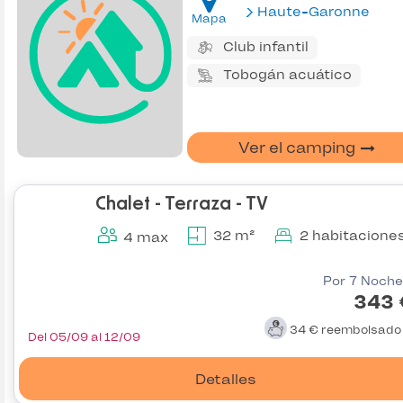
Haute-Garonne
Mapa
Club infantil
Tobogán acuático
Ver el camping
Chalet - Terraza - TV
32 m²
2 habitacione
4 max
Por 7 Noche
343 
34 €
reembolsad
Del 05/09 al 12/09
Detalles