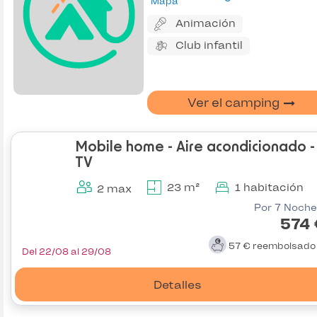
Mapa
Animación
Club infantil
Ver el camping
Mobile home - Aire acondicionado -
TV
23 m²
1 habitación
2 max
Por 7 Noche
574 
57 €
reembolsad
Del 22/08 al 29/08
Detalles