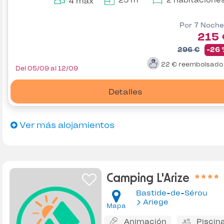
4 max
Por 7 Noche
215 
296 €
-26
22 €
reembolsad
Del 05/09 al 12/09
Detalles
Ver más alojamientos
Camping L'Arize
Bastide-de-Sérou
Ariege
Mapa
Animación
Piscin