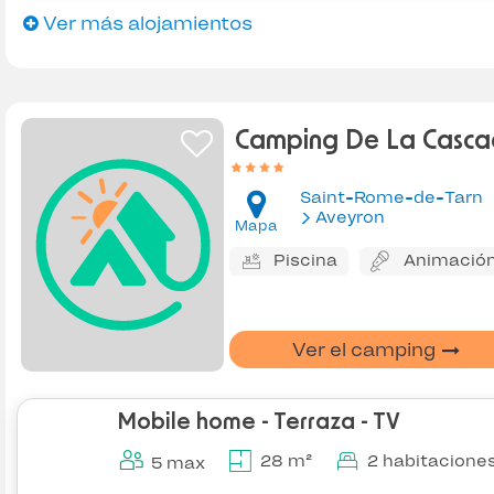
Ver más alojamientos
Camping De La Casc
Saint-Rome-de-Tarn
Aveyron
Mapa
Piscina
Animació
Ver el camping
Mobile home - Terraza - TV
28 m²
2 habitacione
5 max