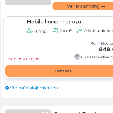
Ver el camping
Mobile home - Terraza
24 m²
2 habitacione
4 max
Por 7 Noche
849 
85 €
reembolsad
Del 05/09 al 12/09
Detalles
Ver más alojamientos