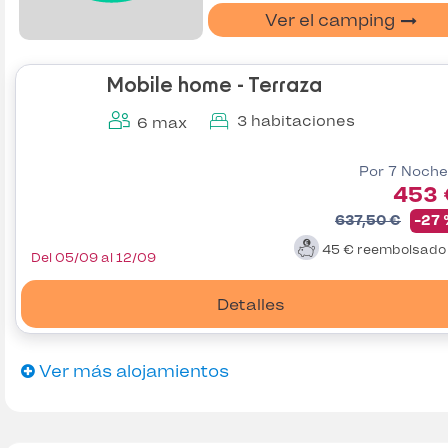
Ver el camping
Mobile home - Terraza
3 habitaciones
6 max
Por 7 Noche
453 
637,50 €
-27
45 €
reembolsad
Del 05/09 al 12/09
Detalles
Ver más alojamientos