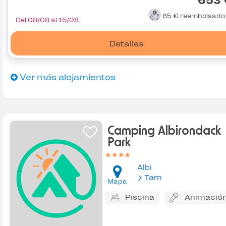
653 
65 €
reembolsad
Del 08/08 al 15/08
Detalles
Ver más alojamientos
Camping Albirondack
Park
Albi
Tarn
Mapa
Piscina
Animació