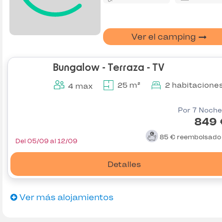
Ver el camping
Bungalow - Terraza - TV
25 m²
2 habitacione
4 max
Por 7 Noche
849 
85 €
reembolsad
Del 05/09 al 12/09
Detalles
Ver más alojamientos