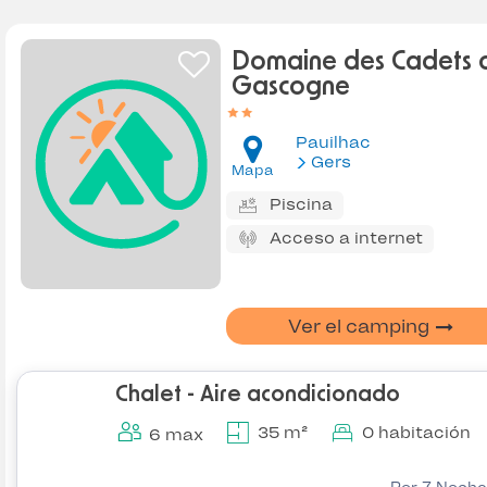
Domaine des Cadets 
Gascogne
Pauilhac
Gers
Mapa
Piscina
Acceso a internet
Ver el camping
Chalet - Aire acondicionado
35 m²
0 habitación
6 max