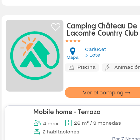
Camping Château De
Lacomte Country Club
Carlucet
Lote
Mapa
Piscina
Animació
Ver el camping
Mobile home - Terraza
28 m² / 3 monedas
4 max
2 habitaciones
Por 7 Noche