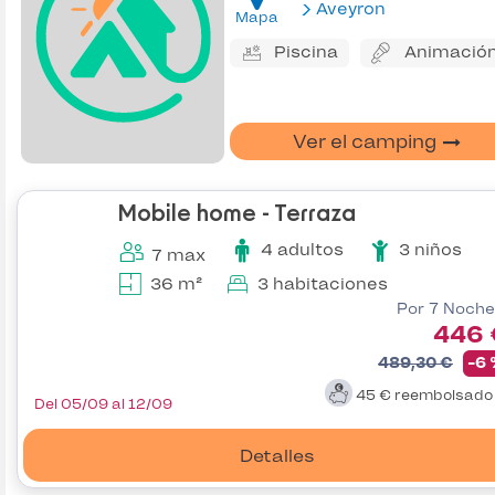
Aveyron
Mapa
Piscina
Animació
Ver el camping
Mobile home - Terraza
4 adultos
3 niños
7 max
36 m²
3 habitaciones
Por 7 Noche
446 
489,30 €
-6
45 €
reembolsad
Del 05/09 al 12/09
Detalles