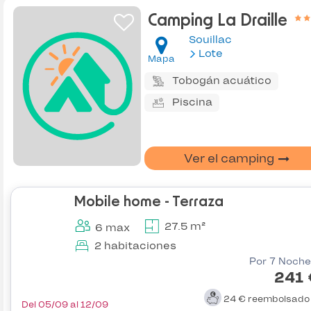
Camping La Draille
Souillac
Lote
Mapa
Tobogán acuático
Piscina
Ver el camping
Mobile home - Terraza
27.5 m²
6 max
2 habitaciones
Por 7 Noche
241 
24 €
reembolsad
Del 05/09 al 12/09