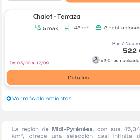
Chalet - Terraza
43 m²
2 habitacione
5 max
Por 7 Noche
522 
52 €
reembolsad
Del 05/09 al 12/09
Detalles
Ver más alojamientos
La región de
Midi-Pyrénées
, con sus 45,3
km², ofrece una selección casi infinita 