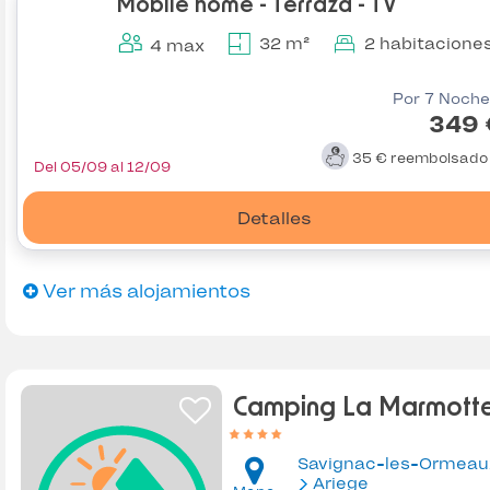
Mobile home - Terraza - TV
32 m²
2 habitacione
4 max
Por 7 Noche
349 
35 €
reembolsad
Del 05/09 al 12/09
Detalles
Ver más alojamientos
Camping La Marmott
Savignac-les-Ormeau
Ariege