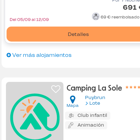
Por 7 Noche
691 
69 €
reembolsad
Del 05/09 al 12/09
Detalles
Ver más alojamientos
Camping La Sole
Puybrun
Lote
Mapa
Club infantil
Animación