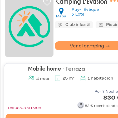
Camping L'Evasion
Puy-l'Évêque
Lote
Mapa
Club infantil
Pisci
Ver el camping
Mobile home - Terraza
25 m²
1 habitación
4 max
Por 7 Noche
830 
83 €
reembolsad
Del 08/08 al 15/08