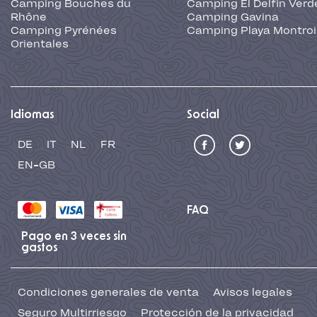
Camping Bouches du
Camping El Delfin Verd
Rhône
Camping Gavina
Camping Pyrénées
Camping Playa Montroi
Orientales
Idiomas
Social
DE
IT
NL
FR
EN-GB
FAQ
Pago en 3 veces sin
gastos
Condiciones generales de venta
Avisos legales
Seguro Multirriesgo
Protección de la privacidad