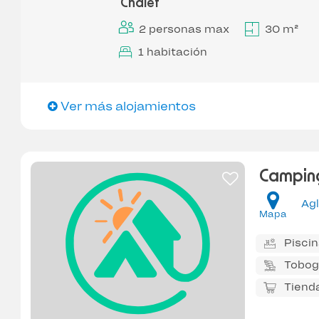
Chalet
2 personas max
30 m²
1 habitación
Ver más alojamientos
Camping
Agl
Mapa
Pisci
Tobog
Tiend