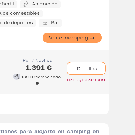
nfantil
Animación
a de comestibles
 de deportes
Bar
Ver el camping
Por 7 Noches
1.391 €
Detalles
139 €
reembolsado
Del 05/09 al 12/09
 tienes para alojarte en camping en