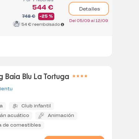
544 €
Detalles
748 €
-25 %
Del 05/09 al 12/09
54 €
reembolsado
 Baia Blu La Tortuga
ientu
na
Club infantil
án acuático
Animación
a de comestibles