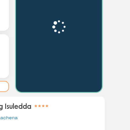
 Isuledda
zachena