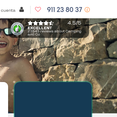
911 23 80 37
 cuenta
4.5
/5
EXCELLENT
23543 reviews about Camping
and Co