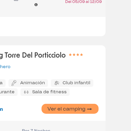
Del 05/09 al 12/09
 Torre Del Porticciolo
ghero
na
Animación
Club infantil
urante
Sala de fitness
Ver el camping
m
Por 7 Noches