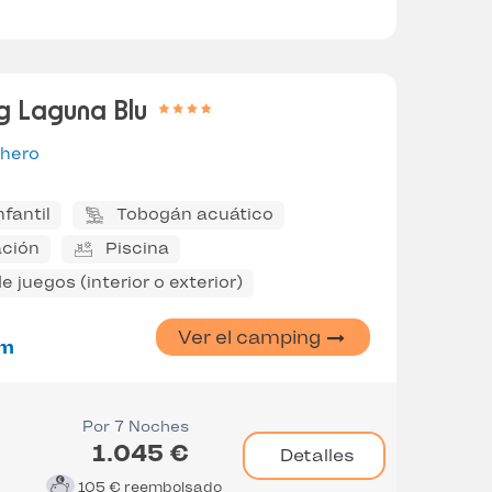
g Laguna Blu
ghero
nfantil
Tobogán acuático
ción
Piscina
e juegos (interior o exterior)
Ver el camping
m
Por 7 Noches
1.045 €
Detalles
105 €
reembolsado