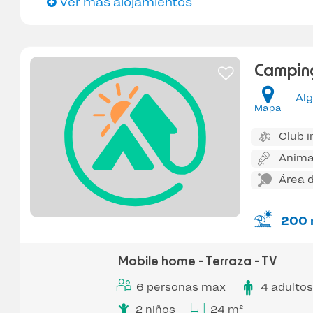
Ver más alojamientos
Campin
Al
Mapa
Club i
Anima
Área d
200 
Mobile home - Terraza - TV
6 personas max
4 adultos
2 niños
24 m²