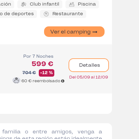
ción
Club infantil
Piscina
 de deportes
Restaurante
Ver el camping
Por 7 Noches
599 €
Detalles
704 €
-12 %
Del 05/09 al 12/09
60 €
reembolsado
familia o entre amigos, venga a
ings de esta región están idealmente