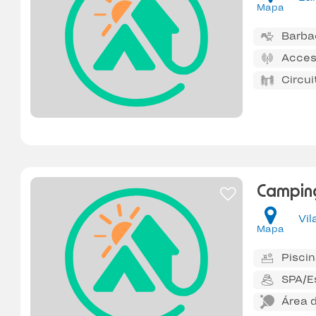
Mapa
Barba
Acces
Circui
Campin
Vil
Mapa
Pisci
SPA/E
Área d