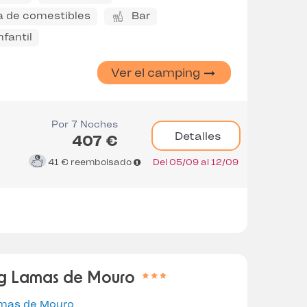
a de comestibles
Bar
nfantil
Ver el camping
Por 7 Noches
Detalles
407 €
41 €
reembolsado
Del 05/09 al 12/09
g Lamas de Mouro
mas de Mouro