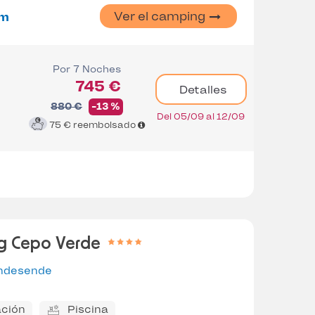
Ver el camping
m
Por 7 Noches
745 €
Detalles
880 €
-13 %
Del 05/09 al 12/09
75 €
reembolsado
g Cepo Verde
ndesende
ción
Piscina