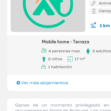
Anima
Campo
1 km
Mobile home - Terraza
4 personas max
2 adultos
2 niños
17 m²
1 habitación
Ver más alojamientos
Ganas de un momento privilegiado en 
recuperarse en Norte de Portugal. Los camp