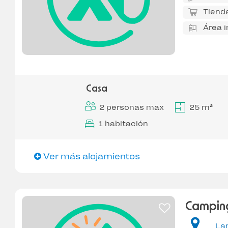
Tiend
Área i
Casa
2 personas max
25 m²
1 habitación
Ver más alojamientos
Campin
La