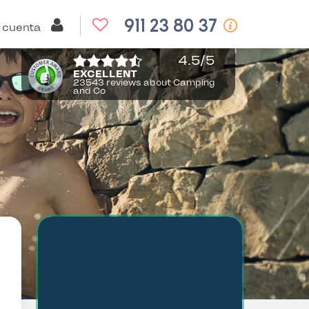
911 23 80 37
 cuenta
4.5
/5
EXCELLENT
23543 reviews about Camping
and Co