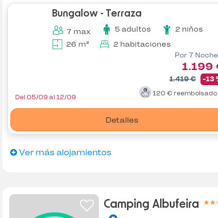
Bungalow - Terraza
5 adultos
2 niños
7 max
26 m²
2 habitaciones
Por 7 Noche
1.199
1.419 €
-13
120 €
reembolsad
Del 05/09 al 12/09
Detalles
Ver más alojamientos
Camping Albufeira