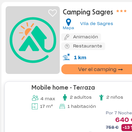
Camping Sagres
Vila de Sagres
Mapa
Animación
Restaurante
1 km
Ver el camping
Mobile home - Terraza
2 adultos
2 niños
4 max
17 m²
1 habitación
Por 7 Noche
640 
758 €
-13