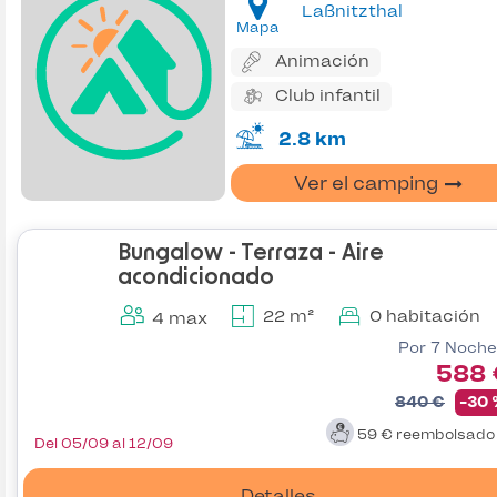
Laßnitzthal
Mapa
Animación
Club infantil
2.8 km
Ver el camping
Bungalow - Terraza - Aire
acondicionado
22 m²
0 habitación
4 max
Por 7 Noche
588 
840 €
-30
59 €
reembolsad
Del 05/09 al 12/09
Detalles