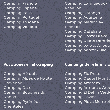
Camping Francia
Camping Languedoc-
Camping España
Rosellón
Camping Italia
Camping Corcega
Camping Portugal
Camping Aquitania
Camping Toscana
Camping Mediodia-
Camping Venetie
Pirineos
Camping Cataluna
Camping Costa Brava
Camping Costa Dorad
Camping barato Agost
Camping barato Julio
Vacaciones en el camping
Campings de referenci
Camping Hérault
Camping Els Prats
Camping Alpes de Haute
Camping Castell Montg
Provence
Camping Altomira
Camping Gard
Camping Amfora d'Arc
Camping Bouches du
Camping El Delfin Verd
Rhône
Camping Gavina
Camping Pyrénées
Camping Playa Montroi
Orientales