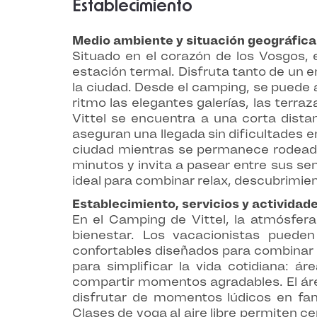
Establecimiento
Medio ambiente y situación geográfica
Situado en el corazón de los Vosgos, e
estación termal. Disfruta tanto de un e
la ciudad. Desde el camping, se puede a
ritmo las elegantes galerías, las terr
Vittel se encuentra a una corta distanc
aseguran una llegada sin dificultades e
ciudad mientras se permanece rodeado 
minutos y invita a pasear entre sus se
ideal para combinar relax, descubrimie
Establecimiento, servicios y actividad
En el Camping de Vittel, la atmósfera
bienestar. Los vacacionistas puede
confortables diseñados para combinar 
para simplificar la vida cotidiana: á
compartir momentos agradables. El área 
disfrutar de momentos lúdicos en fami
Clases de yoga al aire libre permiten c