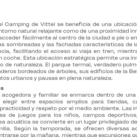
l Camping de Vittel se beneficia de una ubicación
ntorno natural relajante como de una proximidad in
cceder fácilmente al centro de la ciudad a pie o en 
azas sombreadas y las fachadas características de l
ia, facilitando el acceso si viaja en tren, mientr
n coche. Esta ubicación estratégica permite una inm
de naturaleza. El parque termal, verdadero pulmón
nderos bordeados de árboles, sus edificios de la Be
ntos urbanos y pausas en plena naturaleza.
es
 acogedora y familiar se enmarca dentro de una fi
n elegir entre espacios amplios para tiendas, 
practicidad y respeto por el medio ambiente. Las i
reas de juegos para los niños, campos deportivos
acuática se convierte en un lugar privilegiado de 
lia. Según la temporada, se ofrecen diversas ac
entrarse por la mañana, mientras que excursiones gu