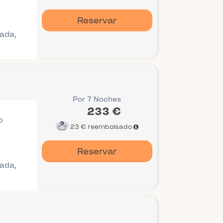
Reservar
gada,
Por 7 Noches
233 €
o
23 €
reembolsado
Reservar
gada,