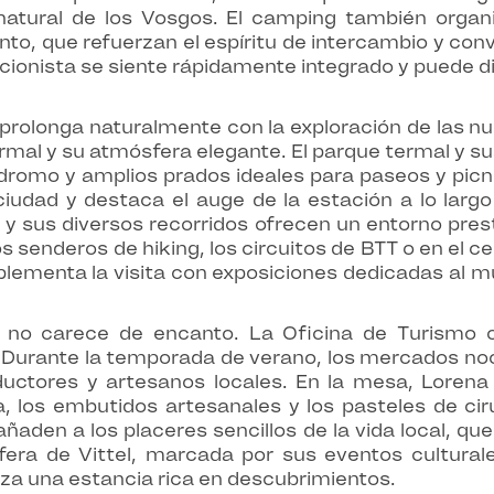
 natural de los Vosgos. El camping también organi
to, que refuerzan el espíritu de intercambio y conv
ionista se siente rápidamente integrado y puede d
prolonga naturalmente con la exploración de las nu
mal y su atmósfera elegante. El parque termal y sus
dromo y amplios prados ideales para paseos y picn
 ciudad y destaca el auge de la estación a lo largo
el y sus diversos recorridos ofrecen un entorno pre
s senderos de hiking, los circuitos de BTT o en el cen
lementa la visita con exposiciones dedicadas al mu
l no carece de encanto. La Oficina de Turismo o
 Durante la temporada de verano, los mercados noct
uctores y artesanos locales. En la mesa, Lorena 
, los embutidos artesanales y los pasteles de cir
añaden a los placeres sencillos de la vida local, 
fera de Vittel, marcada por sus eventos cultura
iza una estancia rica en descubrimientos.