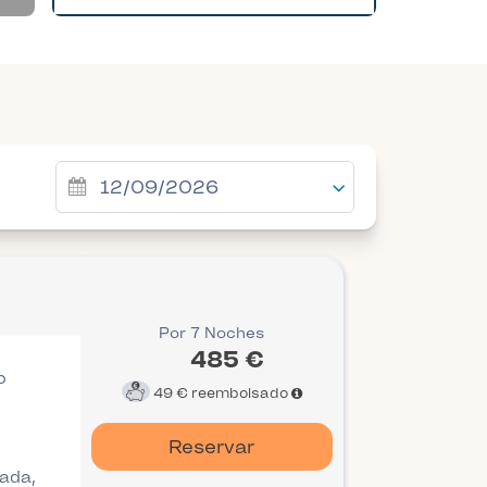
Por 7 Noches
485 €
o
49 €
reembolsado
Reservar
gada,