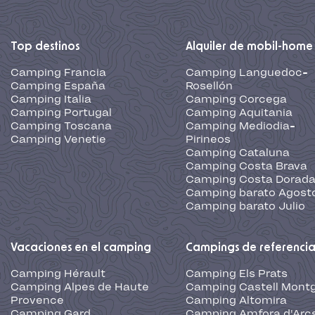
Top destinos
Alquiler de mobil-home
Camping Francia
Camping Languedoc-
Camping España
Rosellón
Camping Italia
Camping Corcega
Camping Portugal
Camping Aquitania
Camping Toscana
Camping Mediodia-
Camping Venetie
Pirineos
Camping Cataluna
Camping Costa Brava
Camping Costa Dorad
Camping barato Agost
Camping barato Julio
Vacaciones en el camping
Campings de referenci
Camping Hérault
Camping Els Prats
Camping Alpes de Haute
Camping Castell Montg
Provence
Camping Altomira
Camping Gard
Camping Amfora d'Arc