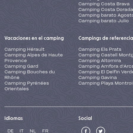
Camping Costa Brava
Camping Costa Dorad
Camping barato Agost
Camping barato Julio
Vacaciones en el camping
Campings de referenci
Camping Hérault
Camping Els Prats
Camping Alpes de Haute
Camping Castell Montg
Provence
Camping Altomira
Camping Gard
Camping Amfora d'Arc
Camping Bouches du
Camping El Delfin Verd
Rhône
Camping Gavina
Camping Pyrénées
Camping Playa Montroi
Orientales
Idiomas
Social
DE
IT
NL
FR