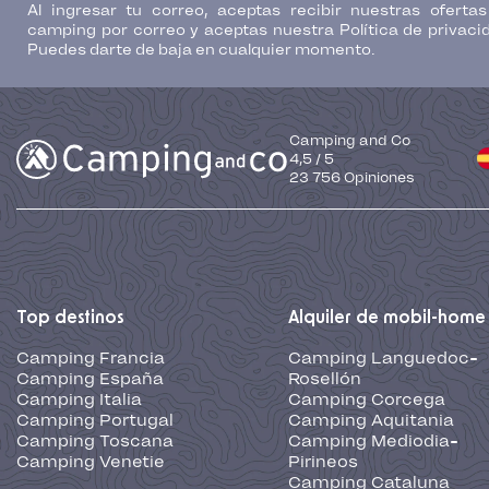
Al ingresar tu correo, aceptas recibir nuestras oferta
camping por correo y aceptas nuestra Política de privaci
Puedes darte de baja en cualquier momento.
Camping and Co
4,5
/
5
23 756
Opiniones
Top destinos
Alquiler de mobil-home
Camping Francia
Camping Languedoc-
Camping España
Rosellón
Camping Italia
Camping Corcega
Camping Portugal
Camping Aquitania
Camping Toscana
Camping Mediodia-
Camping Venetie
Pirineos
Camping Cataluna