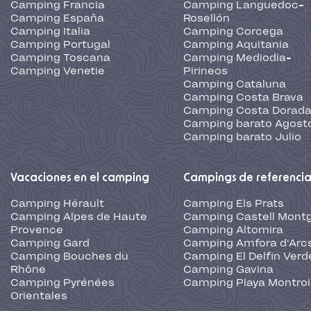
Camping Francia
Camping Languedoc-
Camping España
Rosellón
Camping Italia
Camping Corcega
Camping Portugal
Camping Aquitania
Camping Toscana
Camping Mediodia-
Camping Venetie
Pirineos
Camping Cataluna
Camping Costa Brava
Camping Costa Dorad
Camping barato Agost
Camping barato Julio
Vacaciones en el camping
Campings de referenci
Camping Hérault
Camping Els Prats
Camping Alpes de Haute
Camping Castell Montg
Provence
Camping Altomira
Camping Gard
Camping Amfora d'Arc
Camping Bouches du
Camping El Delfin Verd
Rhône
Camping Gavina
Camping Pyrénées
Camping Playa Montroi
Orientales