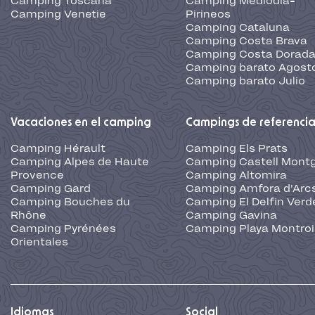
Camping Toscana
Camping Mediodia-
Camping Venetie
Pirineos
Camping Cataluna
Camping Costa Brava
Camping Costa Dorad
Camping barato Agost
Camping barato Julio
Vacaciones en el camping
Campings de referenci
Camping Hérault
Camping Els Prats
Camping Alpes de Haute
Camping Castell Montg
Provence
Camping Altomira
Camping Gard
Camping Amfora d'Arc
Camping Bouches du
Camping El Delfin Verd
Rhône
Camping Gavina
Camping Pyrénées
Camping Playa Montroi
Orientales
Idiomas
Social