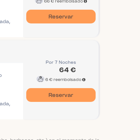
66 €
reembolsado
Reservar
gada,
Por 7 Noches
64 €
o
6 €
reembolsado
Reservar
gada,