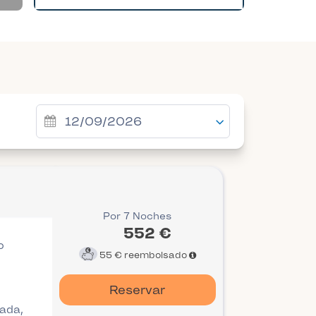
Por 7 Noches
552 €
o
55 €
reembolsado
Reservar
gada,