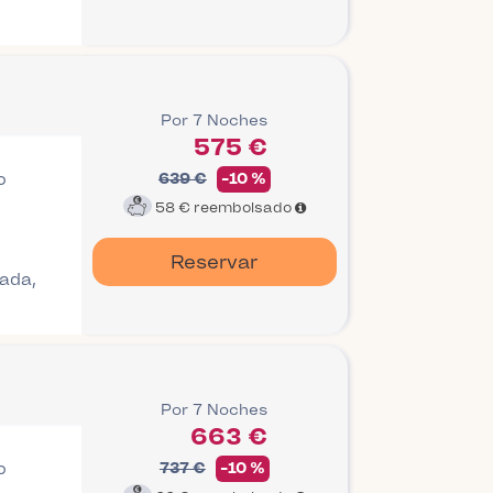
Por 7 Noches
575 €
o
639 €
-10 %
58 €
reembolsado
Reservar
gada,
Por 7 Noches
663 €
o
737 €
-10 %