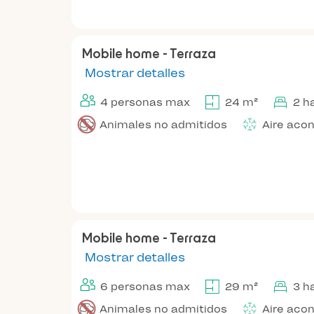
Mobile home - Terraza
Mostrar detalles
4 personas max
24 m²
2 h
Animales no admitidos
Aire aco
Mobile home - Terraza
Mostrar detalles
6 personas max
29 m²
3 h
Animales no admitidos
Aire aco