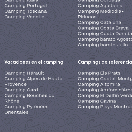
Camping Italia
Camping Corcega
Camping Portugal
Camping Aquitania
Camping Toscana
Camping Mediodia-
Camping Venetie
Pirineos
Camping Cataluna
Camping Costa Brava
Camping Costa Dorad
Camping barato Agost
Camping barato Julio
Vacaciones en el camping
Campings de referenci
Camping Hérault
Camping Els Prats
Camping Alpes de Haute
Camping Castell Montg
Provence
Camping Altomira
Camping Gard
Camping Amfora d'Arc
Camping Bouches du
Camping El Delfin Verd
Rhône
Camping Gavina
Camping Pyrénées
Camping Playa Montroi
Orientales