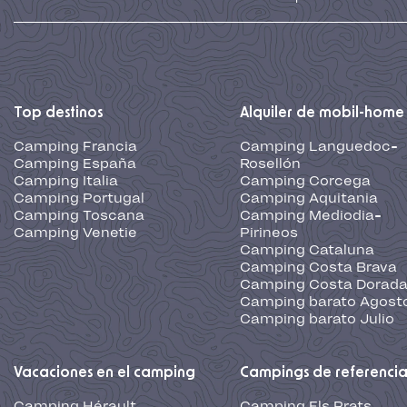
Top destinos
Alquiler de mobil-home
Camping Francia
Camping Languedoc-
Camping España
Rosellón
Camping Italia
Camping Corcega
Camping Portugal
Camping Aquitania
Camping Toscana
Camping Mediodia-
Camping Venetie
Pirineos
Camping Cataluna
Camping Costa Brava
Camping Costa Dorad
Camping barato Agost
Camping barato Julio
Vacaciones en el camping
Campings de referenci
Camping Hérault
Camping Els Prats