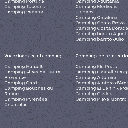
Camping Portugal
Camping Aquitania
Camping Toscana
Camping Mediodia-
Camping Venetie
Pirineos
Camping Cataluna
Camping Costa Brava
Camping Costa Dorad
Camping barato Agost
Camping barato Julio
Vacaciones en el camping
Campings de referenci
Camping Hérault
Camping Els Prats
Camping Alpes de Haute
Camping Castell Montg
Provence
Camping Altomira
Camping Gard
Camping Amfora d'Arc
Camping Bouches du
Camping El Delfin Verd
Rhône
Camping Gavina
Camping Pyrénées
Camping Playa Montroi
Orientales