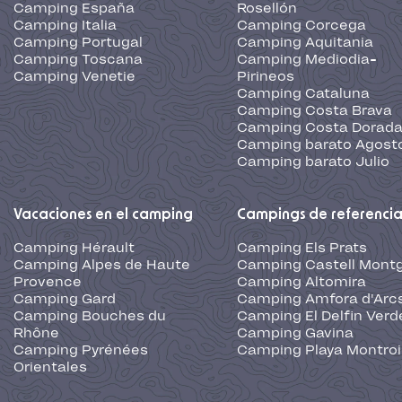
Camping España
Rosellón
Camping Italia
Camping Corcega
Camping Portugal
Camping Aquitania
Camping Toscana
Camping Mediodia-
Camping Venetie
Pirineos
Camping Cataluna
Camping Costa Brava
Camping Costa Dorad
Camping barato Agost
Camping barato Julio
Vacaciones en el camping
Campings de referenci
Camping Hérault
Camping Els Prats
Camping Alpes de Haute
Camping Castell Montg
Provence
Camping Altomira
Camping Gard
Camping Amfora d'Arc
Camping Bouches du
Camping El Delfin Verd
Rhône
Camping Gavina
Camping Pyrénées
Camping Playa Montroi
Orientales