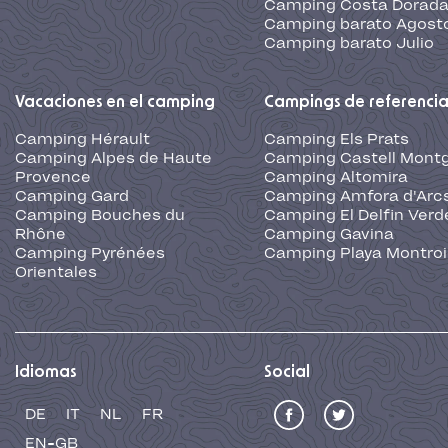
Camping Costa Dorad
Camping barato Agost
Camping barato Julio
Vacaciones en el camping
Campings de referenci
Camping Hérault
Camping Els Prats
Camping Alpes de Haute
Camping Castell Montg
Provence
Camping Altomira
Camping Gard
Camping Amfora d'Arc
Camping Bouches du
Camping El Delfin Verd
Rhône
Camping Gavina
Camping Pyrénées
Camping Playa Montroi
Orientales
Idiomas
Social
DE
IT
NL
FR
EN-GB