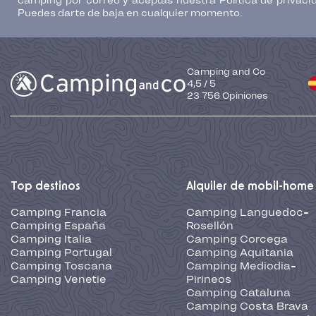
camping por correo y aceptas nuestra Política de privaci
Puedes darte de baja en cualquier momento.
Camping and Co
4,5
/
5
23 756
Opiniones
Top destinos
Alquiler de mobil-home
Camping Francia
Camping Languedoc-
Camping España
Rosellón
Camping Italia
Camping Corcega
Camping Portugal
Camping Aquitania
Camping Toscana
Camping Mediodia-
Camping Venetie
Pirineos
Camping Cataluna
Camping Costa Brava