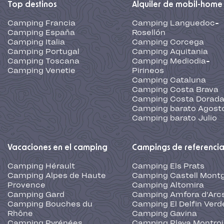
Top destinos
Alquiler de mobil-home
Camping Francia
Camping Languedoc-
Camping España
Rosellón
Camping Italia
Camping Corcega
Camping Portugal
Camping Aquitania
Camping Toscana
Camping Mediodia-
Camping Venetie
Pirineos
Camping Cataluna
Camping Costa Brava
Camping Costa Dorad
Camping barato Agost
Camping barato Julio
Vacaciones en el camping
Campings de referenci
Camping Hérault
Camping Els Prats
Camping Alpes de Haute
Camping Castell Montg
Provence
Camping Altomira
Camping Gard
Camping Amfora d'Arc
Camping Bouches du
Camping El Delfin Verd
Rhône
Camping Gavina
Camping Pyrénées
Camping Playa Montroi