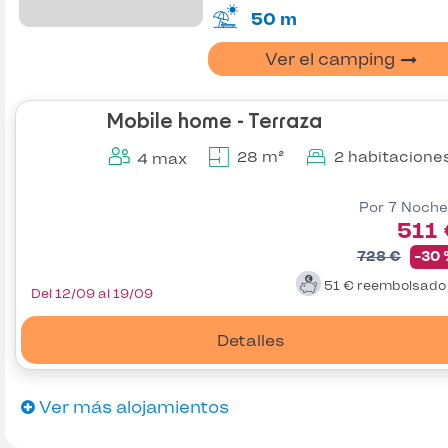
50 m
Ver el camping
Mobile home - Terraza
28 m²
2 habitacione
4 max
Por 7 Noche
511
728 €
-30
51 €
reembolsad
Del 12/09 al 19/09
Detalles
Ver más alojamientos