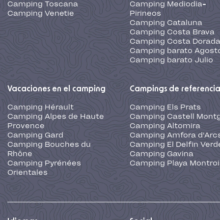
Camping Toscana
Camping Mediodia-
Camping Venetie
Pirineos
Camping Cataluna
Camping Costa Brava
Camping Costa Dorad
Camping barato Agost
Camping barato Julio
Vacaciones en el camping
Campings de referenci
Camping Hérault
Camping Els Prats
Camping Alpes de Haute
Camping Castell Montg
Provence
Camping Altomira
Camping Gard
Camping Amfora d'Arc
Camping Bouches du
Camping El Delfin Verd
Rhône
Camping Gavina
Camping Pyrénées
Camping Playa Montroi
Orientales