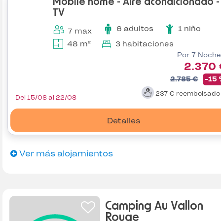
Mobile home - Aire acondicionado -
TV
6 adultos
1 niño
7 max
48 m²
3 habitaciones
Por 7 Noche
2.370
2.785 €
-15
237 €
reembolsad
Del 15/08 al 22/08
Detalles
Ver más alojamientos
Camping Au Vallon
Rouge