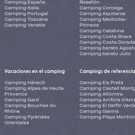
Camping España
Rosellón
Camping Italia
Camping Corcega
Camping Portugal
Camping Aquitania
Camping Toscana
Camping Mediodia-
Camping Venetie
Pirineos
Camping Cataluna
Camping Costa Brava
Camping Costa Dorad
Camping barato Agost
Camping barato Julio
Vacaciones en el camping
Campings de referenci
Camping Hérault
Camping Els Prats
Camping Alpes de Haute
Camping Castell Montg
Provence
Camping Altomira
Camping Gard
Camping Amfora d'Arc
Camping Bouches du
Camping El Delfin Verd
Rhône
Camping Gavina
Camping Pyrénées
Camping Playa Montroi
Orientales