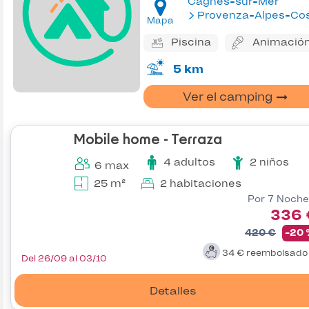
Cagnes-sur-Mer
Provenza-Alpes-Costa Az
Mapa
Piscina
Animació
5 km
Ver el camping
Mobile home - Terraza
4 adultos
2 niños
6 max
25 m²
2 habitaciones
Por 7 Noche
336 
420 €
-20
34 €
reembolsad
Del 26/09 al 03/10
Detalles