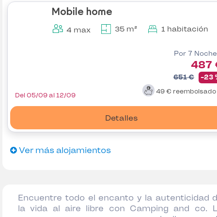
Mobile home
35 m²
1 habitación
4 max
Por 7 Noche
487 
651 €
-23
49 €
reembolsad
Del 05/09 al 12/09
Detalles
Ver más alojamientos
Encuentre todo el encanto y la autenticidad 
la vida al aire libre con Camping and co. 