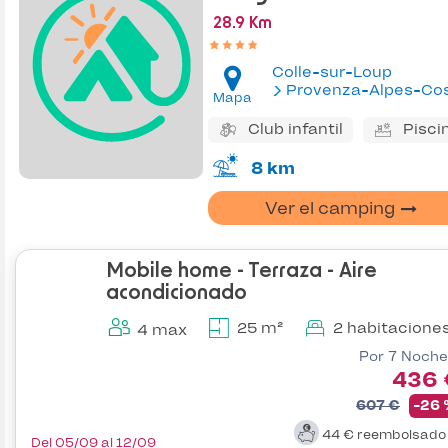
28.9 Km
Colle-sur-Loup
Provenza-Alpes-Costa Az
Mapa
Club infantil
Pisci
8 km
Ver el camping
Mobile home - Terraza - Aire
acondicionado
25 m²
2 habitacione
4 max
Por 7 Noche
436 
607 €
-26
44 €
reembolsad
Del 05/09 al 12/09