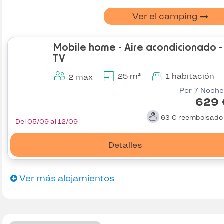
Ver el camping
Mobile home - Aire acondicionado -
TV
25 m²
1 habitación
2 max
Por 7 Noche
629 
63 €
reembolsad
Del 05/09 al 12/09
Detalles
Ver más alojamientos