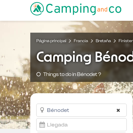
Página principal
Francia
Bretaña
Finister
Camping Bénod
Things to do in Bénodet ?