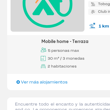
Tobog
Club i
1 km
Mobile home - Terraza
5 personas max
30 m² / 3 monedas
2 habitaciones
Ver más alojamientos
Encuentre todo el encanto y la autenticidad
and co. Le proponemos numerosos alquile