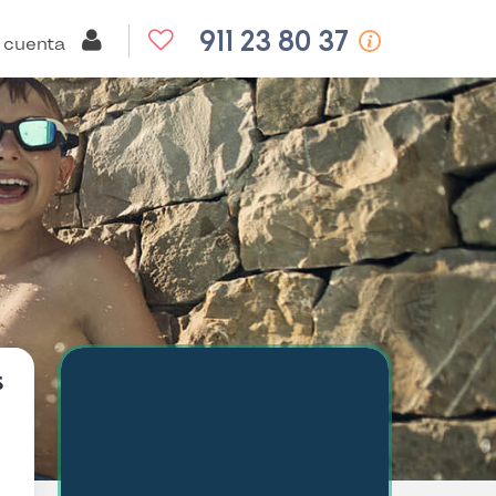
911 23 80 37
 cuenta
s