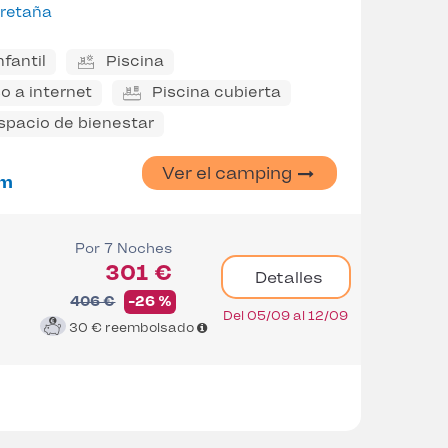
retaña
nfantil
Piscina
o a internet
Piscina cubierta
spacio de bienestar
Ver el camping
m
Por 7 Noches
301 €
Detalles
406 €
-26 %
Del 05/09 al 12/09
30 €
reembolsado