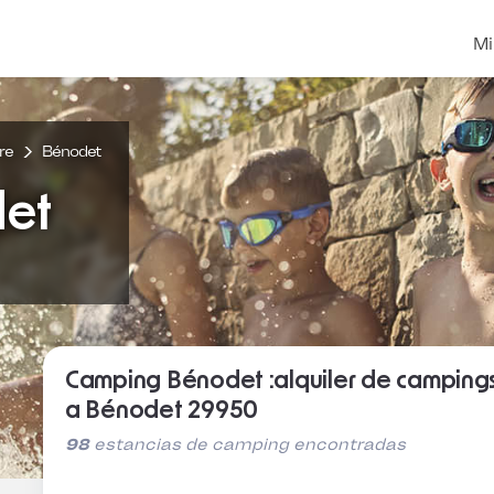
Mi
re
Bénodet
et
Camping Bénodet :alquiler de camping
a Bénodet 29950
98
estancias de camping encontradas