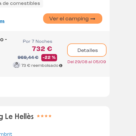
a de comestibles
Ver el camping
km
o -
Por 7 Noches
732 €
Detalles
969,44 €
-22 %
Del 29/08 al 05/09
73 €
reembolsado
 Le Hellès
mbrit