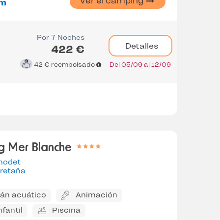
Ver el camping
m
Por 7 Noches
Detalles
422 €
42 €
reembolsado
Del 05/09 al 12/09
g Mer Blanche
nodet
retaña
án acuático
Animación
nfantil
Piscina