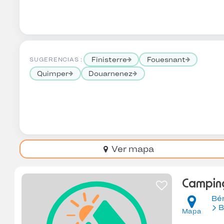
Finisterre
Fouesnant
SUGERENCIAS :
Quimper
Douarnenez
Ver mapa
Camping
Bé
B
Mapa