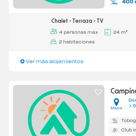
400 
Chalet - Terraza - TV
4 personas max
24 m²
2 habitaciones
Ver más alojamientos
Campin
Bé
B
Mapa
Tobog
Club i