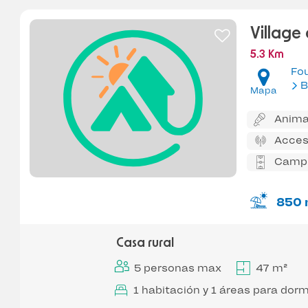
Village
5.3 Km
Fo
B
Mapa
Anima
Acces
Campo
850 
Casa rural
5 personas max
47 m²
1 habitación y 1 áreas para dorm