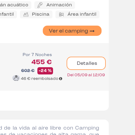
án acuático
Animación
nfantil
Piscina
Área infantil
Ver el camping
Por 7 Noches
455 €
Detalles
602 €
-24 %
Del 05/09 al 12/09
46 €
reembolsado
 de la vida al aire libre con Camping
res de vacaciones de alta gama, que