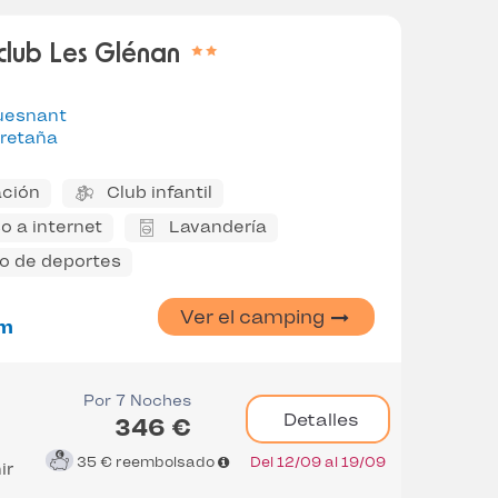
 club Les Glénan
uesnant
retaña
ción
Club infantil
o a internet
Lavandería
 de deportes
Ver el camping
m
Por 7 Noches
Detalles
346 €
35 €
reembolsado
Del 12/09 al 19/09
ir