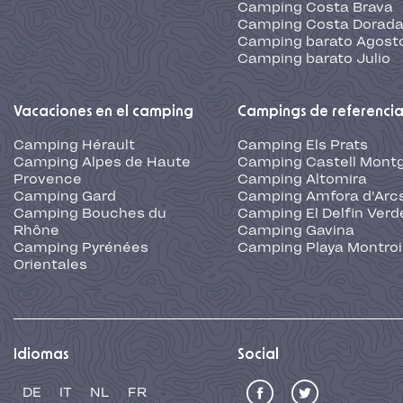
Camping Costa Brava
Camping Costa Dorad
Camping barato Agost
Camping barato Julio
Vacaciones en el camping
Campings de referenci
Camping Hérault
Camping Els Prats
Camping Alpes de Haute
Camping Castell Montg
Provence
Camping Altomira
Camping Gard
Camping Amfora d'Arc
Camping Bouches du
Camping El Delfin Verd
Rhône
Camping Gavina
Camping Pyrénées
Camping Playa Montroi
Orientales
Idiomas
Social
DE
IT
NL
FR