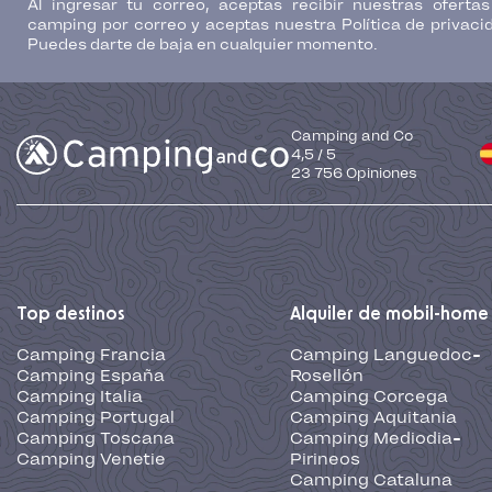
Al ingresar tu correo, aceptas recibir nuestras oferta
camping por correo y aceptas nuestra Política de privaci
Puedes darte de baja en cualquier momento.
Camping and Co
4,5
/
5
23 756
Opiniones
Top destinos
Alquiler de mobil-home
Camping Francia
Camping Languedoc-
Camping España
Rosellón
Camping Italia
Camping Corcega
Camping Portugal
Camping Aquitania
Camping Toscana
Camping Mediodia-
Camping Venetie
Pirineos
Camping Cataluna