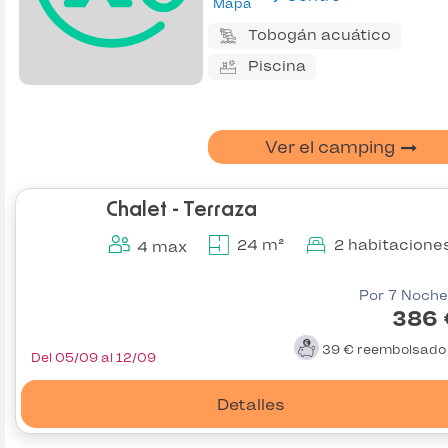
Mapa
Tobogán acuático
Piscina
Ver el camping
Chalet - Terraza
24 m²
2 habitacione
4 max
Por 7 Noche
386 
39 €
reembolsad
Del 05/09 al 12/09
Detalles