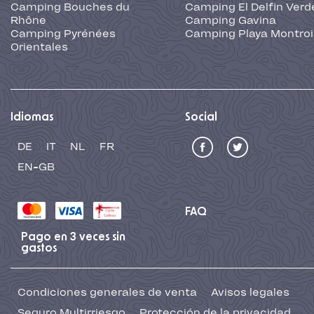
Camping Bouches du
Camping El Delfin Verd
Rhône
Camping Gavina
Camping Pyrénées
Camping Playa Montroi
Orientales
Idiomas
Social
DE
IT
NL
FR
EN-GB
FAQ
Pago en 3 veces sin
gastos
Condiciones generales de venta
Avisos legales
Seguro Multirriesgo
Protección de la privacidad