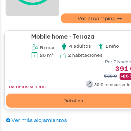
Ver el camping
Mobile home - Terraza
4 adultos
1 niño
5 max
26 m²
2 habitaciones
Por 7 Noche
391 
539 €
-26
39 €
reembolsad
Del 05/09 al 12/09
Detalles
Ver más alojamientos