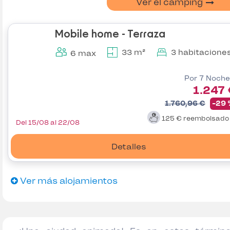
Ver el camping
Mobile home - Terraza
33 m²
3 habitacione
6 max
Por 7 Noche
1.247
1.760,96 €
-29
125 €
reembolsad
Del 15/08 al 22/08
Detalles
Ver más alojamientos