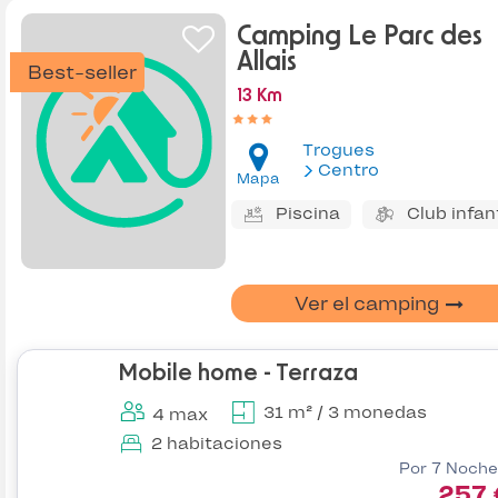
Camping Le Parc des
Allais
Best-seller
13 Km
Trogues
Centro
Mapa
Piscina
Club infant
Ver el camping
Mobile home - Terraza
31 m² / 3 monedas
4 max
2 habitaciones
Por 7 Noche
257 