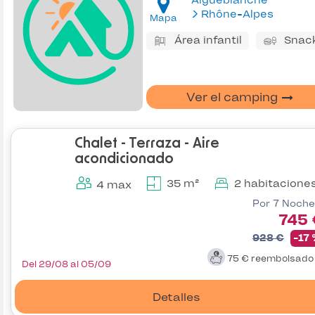
Aigueblanche
Rhône-Alpes
Mapa
Área infantil
Snac
Ver el camping
Chalet - Terraza - Aire
acondicionado
35 m²
2 habitacione
4 max
Por 7 Noche
745 
928 €
-17
75 €
reembolsad
Del 29/08 al 05/09
Detalles