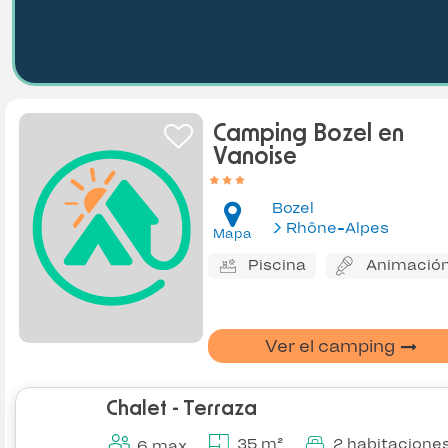
Camping Bozel en
Vanoise
Bozel
Rhône-Alpes
Mapa
Piscina
Animació
Ver el camping
Chalet - Terraza
35 m²
2 habitacione
6 max