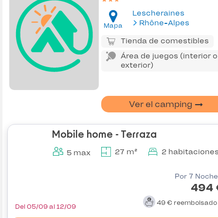
Lescheraines
Rhône-Alpes
Mapa
Tienda de comestibles
Área de juegos (interior o
exterior)
Ver el camping
Mobile home - Terraza
27 m²
2 habitacione
5 max
Por 7 Noche
494 
49 €
reembolsad
Del 05/09 al 12/09