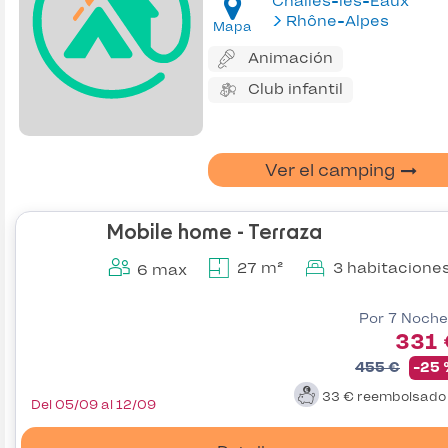
Challes-les-Eaux
Rhône-Alpes
Mapa
Animación
Club infantil
Ver el camping
Mobile home - Terraza
27 m²
3 habitacione
6 max
Por 7 Noche
331 
455 €
-25
33 €
reembolsad
Del 05/09 al 12/09