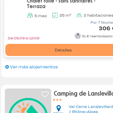
Chalet toilé - sans sanitaires -
Terraza
25 m²
2 habitacione
5 max
Por 7 Noche
306 
31 €
reembolsad
Del 05/09 al 12/09
Detalles
Ver más alojamientos
Camping de Lanslevill
Val Cenis Lanslevillar
Rhône-Alpes