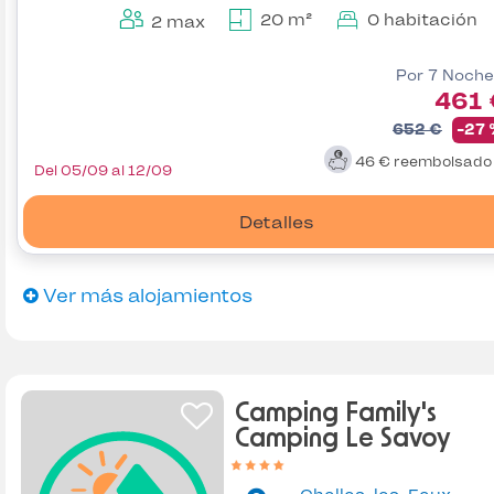
20 m²
0 habitación
2 max
Por 7 Noche
461 
652 €
-27
46 €
reembolsad
Del 05/09 al 12/09
Detalles
Ver más alojamientos
Camping Family's
Camping Le Savoy