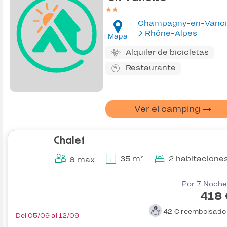
Champagny-en-Vanoi
Rhône-Alpes
Mapa
Alquiler de bicicletas
Restaurante
Ver el camping
Chalet
35 m²
2 habitacione
6 max
Por 7 Noche
418 
42 €
reembolsad
Del 05/09 al 12/09