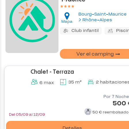
Bourg-Saint-Maurice
Rhône-Alpes
Mapa
Club infantil
Pisci
Ver el camping
Chalet - Terraza
35 m²
2 habitacione
6 max
Por 7 Noche
500 
50 €
reembolsad
Del 05/09 al 12/09
Detalles