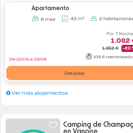
Apartamento
43 m²
2 habitacione
6 max
Por 7 Noche
1.082
1.352 €
-20
108 €
reembolsad
Del 22/08 al 29/08
Detalles
Ver más alojamientos
Camping de Champa
en Vanoise