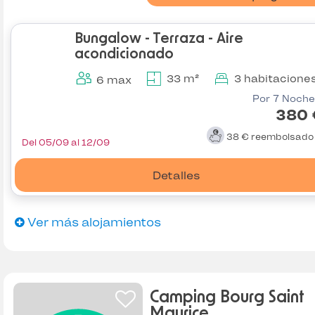
Bungalow - Terraza - Aire
acondicionado
33 m²
3 habitacione
6 max
Por 7 Noche
380 
38 €
reembolsad
Del 05/09 al 12/09
Detalles
Ver más alojamientos
Camping Bourg Saint
Maurice