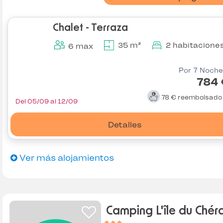
Chalet - Terraza
35 m²
2 habitacione
6 max
Por 7 Noche
784 
78 €
reembolsad
Del 05/09 al 12/09
Detalles
Ver más alojamientos
Camping L'île du Chér