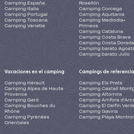
Camping España
Rosellón
Camping Italia
Camping Corcega
Camping Portugal
Camping Aquitania
Camping Toscana
Camping Mediodia-
Camping Venetie
Pirineos
Camping Cataluna
Camping Costa Brava
Camping Costa Dorad
Camping barato Agost
Camping barato Julio
Vacaciones en el camping
Campings de referenci
Camping Hérault
Camping Els Prats
Camping Alpes de Haute
Camping Castell Montg
Provence
Camping Altomira
Camping Gard
Camping Amfora d'Arc
Camping Bouches du
Camping El Delfin Verd
Rhône
Camping Gavina
Camping Pyrénées
Camping Playa Montroi
Orientales