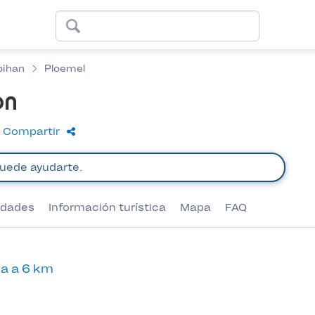
bihan
Ploemel
on
a
Compartir
vidades
Información turística
Mapa
FAQ
a a 6 km