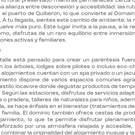
orno rural preservado mientras permaneces cerca de
 alianza entre desconexión y accesibilidad: las rut
 el puerto de Quiberon, lo que convierte al Domain
 A tu llegada, sientes este cambio de ambiente: la
vuelve más puro. Este lugar invita a la pausa, a la 
rno, disfrutas de un raro equilibrio entre inmersió
ones activas y familiares.
s
alle está pensado para crear un paréntesis fuera
 los árboles, lodges sobre pilotes o incluso eco-c
alojamientos cuentan con un spa privado o un jacuz
ecimiento dispone de varios espacios comunes ag
 estilo locavore donde degustar productos de temp
egún las estaciones, disfrutas de servicios adapta
ue o pradera, talleres de naturaleza para niños, ad
, se hace énfasis en el bienestar (tratamientos de s
amilia. El dominio también ofrece cestas de prod
ojamiento, lo que te permite disfrutar plenament
 reforzado por una atmósfera relajada y accesible
combinar la originalidad del alojamiento inusual y 