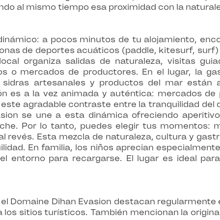
endo al mismo tiempo esa proximidad con la natura
 dinámico: a pocos minutos de tu alojamiento, enco
nas de deportes acuáticos (paddle, kitesurf, surf)
 local organiza salidas de naturaleza, visitas gu
 o mercados de productores. En el lugar, la gastr
, sidras artesanales y productos del mar están 
ón es a la vez animada y auténtica: mercados de pu
 este agradable contraste entre la tranquilidad del d
sion se une a esta dinámica ofreciendo aperitivo
oche. Por lo tanto, puedes elegir tus momentos:
 al revés. Esta mezcla de naturaleza, cultura y ga
uilidad. En familia, los niños aprecian especialmente
l entorno para recargarse. El lugar es ideal pa
 el Domaine Dihan Evasion destacan regularmente el
 los sitios turísticos. También mencionan la origina