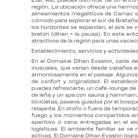
Étel. Así, puedes disfrutar de un ent
región. La ubicación ofrece una hermosa
alineamientos megalíticos de Carnac o
cómodo para explorar el sur de Bretaña.
los horizontes se expanden, el aire se 
bretón (dihan = la pausa). En este ento
atractivos de la región para unas vacaci
Establecimiento, servicios y actividade
En el Domaine Dihan Evasion, cada det
inusuales, que varían desde cabañas en
armoniosamente en el paisaje. Algunos 
de confort y originalidad. El establ
puedes refrescarte, un café-lounge de
de leña y un spa con sauna y hammam. S
bicicletas, paseos guiados por el bosq
relajante. En otoño o fuera de temporada
fuego y los momentos compartidos en f
aperitivo o cena entregadas en el al
logísticas. El ambiente familiar se ve
activas. El Domaine Dihan Evasion logra 