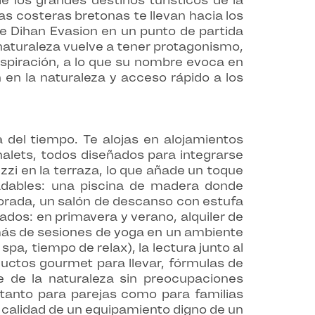
 los grandes destinos turísticos de la
as costeras bretonas te llevan hacia los
e Dihan Evasion en un punto de partida
 naturaleza vuelve a tener protagonismo,
respiración, a lo que su nombre evoca en
n en la naturaleza y acceso rápido a los
 del tiempo. Te alojas en alojamientos
halets, todos diseñados para integrarse
zi en la terraza, lo que añade un toque
radables: una piscina de madera donde
orada, un salón de descanso con estufa
dos: en primavera y verano, alquiler de
emás de sesiones de yoga en un ambiente
pa, tiempo de relax), la lectura junto al
uctos gourmet para llevar, fórmulas de
e de la naturaleza sin preocupaciones
, tanto para parejas como para familias
la calidad de un equipamiento digno de un