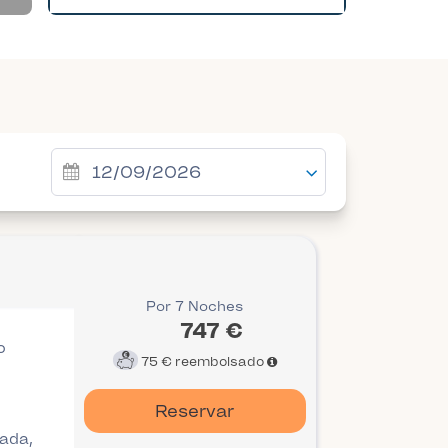
Por 7 Noches
747 €
o
75 €
reembolsado
Reservar
gada,