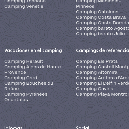
Camping Toscana
Camping Mediodia-
Camping Venetie
Pirineos
Camping Cataluna
Camping Costa Brava
Camping Costa Dorad
Camping barato Agost
Camping barato Julio
Vacaciones en el camping
Campings de referenci
Camping Hérault
Camping Els Prats
Camping Alpes de Haute
Camping Castell Montg
Provence
Camping Altomira
Camping Gard
Camping Amfora d'Arc
Camping Bouches du
Camping El Delfin Verd
Rhône
Camping Gavina
Camping Pyrénées
Camping Playa Montroi
Orientales
Idiomas
Social