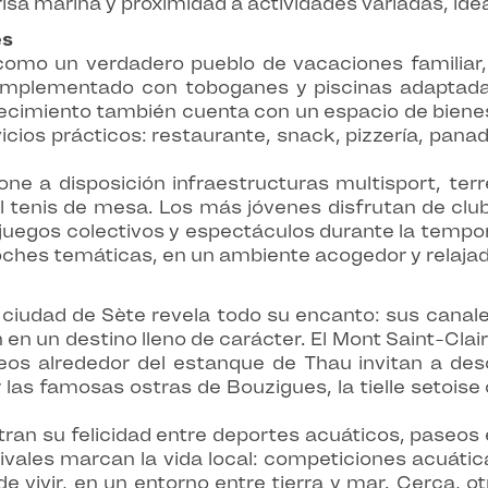
risa marina y proximidad a actividades variadas, id
es
como un verdadero pueblo de vacaciones familiar,
omplementado con toboganes y piscinas adaptada
blecimiento también cuenta con un espacio de bien
icios prácticos: restaurante, snack, pizzería, pan
one a disposición infraestructuras multisport, te
 tenis de mesa. Los más jóvenes disfrutan de clubes
 juegos colectivos y espectáculos durante la tempo
oches temáticas, en un ambiente acogedor y relaja
 ciudad de Sète revela todo su encanto: sus canal
 en un destino lleno de carácter. El Mont Saint-Cla
eos alrededor del estanque de Thau invitan a descu
las famosas ostras de Bouzigues, la tielle setoise 
n su felicidad entre deportes acuáticos, paseos e
tivales marcan la vida local: competiciones acuáti
de vivir, en un entorno entre tierra y mar. Cerca, o