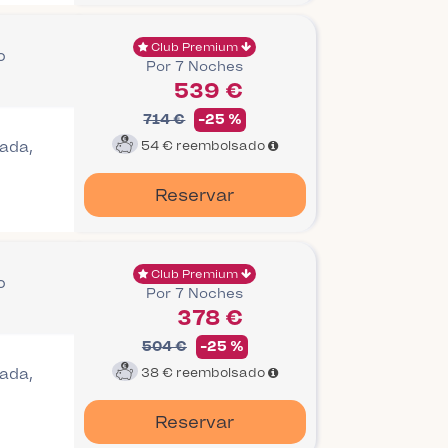
Club Premium
o
Por 7 Noches
539 €
714 €
-25 %
gada,
54 €
reembolsado
Reservar
Club Premium
o
Por 7 Noches
378 €
504 €
-25 %
gada,
38 €
reembolsado
Reservar