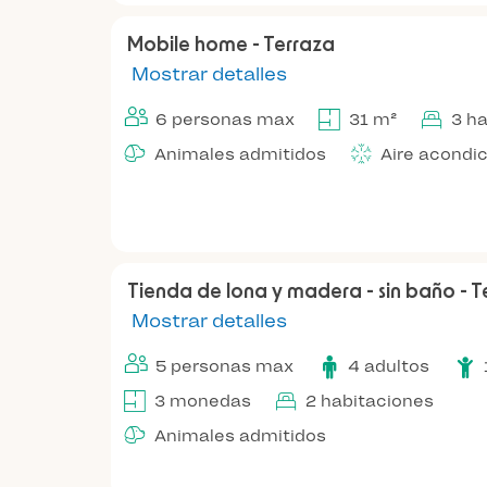
Mobile home - Terraza
Mostrar detalles
6 personas max
31 m²
3 h
Animales admitidos
Aire acondi
Tienda de lona y madera - sin baño - T
Mostrar detalles
5 personas max
4 adultos
3 monedas
2 habitaciones
Animales admitidos