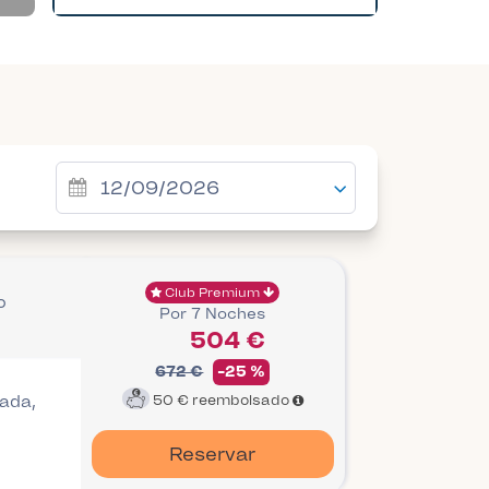
Club Premium
o
Por 7 Noches
504 €
672 €
-25 %
gada,
50 €
reembolsado
Reservar