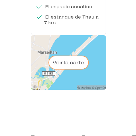
El espacio acuático
El estanque de Thau a
7 km
Voir la carte