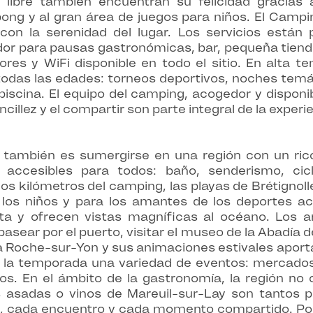
re libre también encuentran su felicidad gracia
ong y al gran área de juegos para niños. El Campi
on la serenidad del lugar. Los servicios están p
dor para pausas gastronómicas, bar, pequeña tienda
edores y WiFi disponible en todo el sitio. En alta
odas las edades: torneos deportivos, noches temáti
piscina. El equipo del camping, acogedor y disponi
cillez y el compartir son parte integral de la experi
también es sumergirse en una región con un rico
s accesibles para todos: baño, senderismo, cic
s kilómetros del camping, las playas de Brétignoll
 los niños y para los amantes de los deportes ac
ta y ofrecen vistas magníficas al océano. Los 
asear por el puerto, visitar el museo de la Abadía 
La Roche-sur-Yon y sus animaciones estivales aport
e la temporada una variedad de eventos: mercados d
s. En el ámbito de la gastronomía, la región no
 asadas o vinos de Mareuil-sur-Lay son tantos pl
 cada encuentro y cada momento compartido. Por 