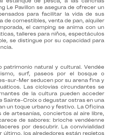
s al estanque de pesca, a las canchas
ng Le Pavillon se asegura de ofrecer un
ensados para facilitar la vida de sus
 de comestibles, venta de pan, alquiler
 temporada, el camping se anima con un
cas, talleres para niños, espectáculos
ble, se distingue por su capacidad para
encia.
 patrimonio natural y cultural. Vendée
lismo, surf, paseos por el bosque o
es-sur-Mer seducen por su arena fina y
uáticos. Las ciclovías circundantes se
amantes de la cultura pueden acceder
de Sainte-Croix o degustar ostras en una
an un toque urbano y festivo. La Oficina
e artesanías, conciertos al aire libre,
 carece de sabores: brioche vendéenne
aceres por descubrir. La convivialidad
último, los alrededores están repletos