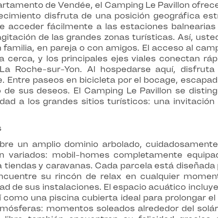
rtamento de Vendée, el Camping Le Pavillon ofrece
lecimiento disfruta de una posición geográfica est
te acceder fácilmente a las estaciones balnearia
itación de las grandes zonas turísticas. Así, uste
familia, en pareja o con amigos. El acceso al camp
cerca, y los principales ejes viales conectan ráp
 La Roche-sur-Yon. Al hospedarse aquí, disfruta
. Entre paseos en bicicleta por el bocage, escapad
o de sus deseos. El Camping Le Pavillon se disting
dad a los grandes sitios turísticos: una invitación 
s
obre un amplio dominio arbolado, cuidadosament
 son variados: mobil-homes completamente equipa
tiendas y caravanas. Cada parcela está diseñada pa
uentre su rincón de relax en cualquier momento
ad de sus instalaciones. El espacio acuático incluy
como una piscina cubierta ideal para prolongar el b
mósferas: momentos soleados alrededor del solári