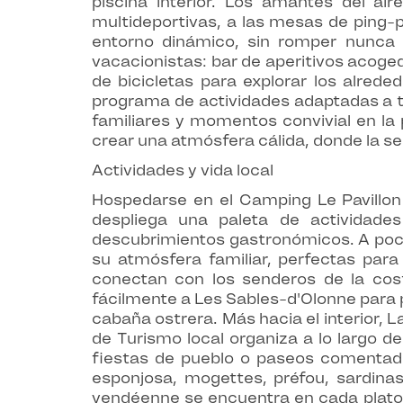
piscina interior. Los amantes del ai
multideportivas, a las mesas de ping-p
entorno dinámico, sin romper nunca c
vacacionistas: bar de aperitivos acoge
de bicicletas para explorar los alred
programa de actividades adaptadas a t
familiares y momentos convivial en la 
crear una atmósfera cálida, donde la sen
Actividades y vida local
Hospedarse en el Camping Le Pavillon 
despliega una paleta de actividade
descubrimientos gastronómicos. A poco
su atmósfera familiar, perfectas para
conectan con los senderos de la cos
fácilmente a Les Sables-d'Olonne para p
cabaña ostrera. Más hacia el interior, 
de Turismo local organiza a lo largo d
fiestas de pueblo o paseos comentado
esponjosa, mogettes, préfou, sardinas
vendéenne se encuentra en cada plato,