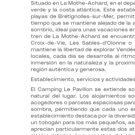
Situado en La Mothe-Achard, en el depa
verde y la costa atlántica. Este estab
playas de Brétignolles-sur-Mer, permi
tiempo que se mantiene alejado de la ag
sombrío, ideal para unas vacaciones en 
tren de La Mothe-Achard se encuentra 
Croix-de-Vie, Les Sables-d'Olonne o
mantiene la libertad de explorar Vendée
locales, cada día se desarrolla al ritm
inmersión en la naturaleza y la proximi
región auténtica y generosa.
Establecimiento, servicios y actividade
El Camping Le Pavillon se extiende s
natural del lugar. Los alojamientos
acogedores o parcelas espaciosas para 
sombra, permitiendo que cada uno enc
establecimiento destaca por la diversid
un tobogán para los más pequeños, así 
aprecian particularmente estas dos at