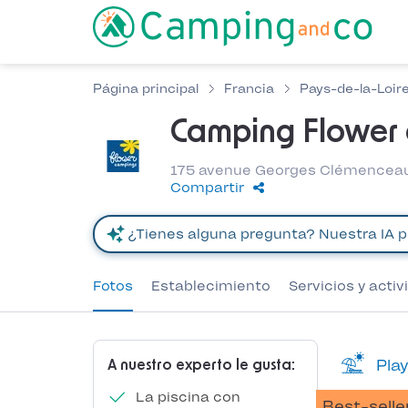
Página principal
Francia
Pays-de-la-Loir
Camping Flower 
175 avenue Georges Clémenceau,
Compartir
Fotos
Establecimiento
Servicios y acti
Play
A nuestro experto le gusta:
La piscina con
Best-selle