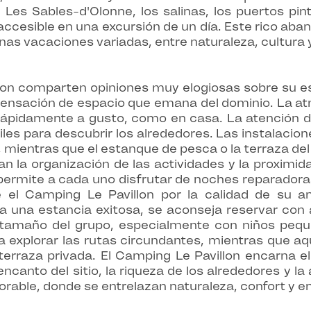
de Les Sables-d'Olonne, los salinas, los puertos pi
accesible en una excursión de un día. Este rico ab
 unas vacaciones variadas, entre naturaleza, cultura
lon comparten opiniones muy elogiosas sobre su es
a sensación de espacio que emana del dominio. La 
e rápidamente a gusto, como en casa. La atención d
tiles para descubrir los alrededores. Las instalacio
s, mientras que el estanque de pesca o la terraza d
n la organización de las actividades y la proximida
permite a cada uno disfrutar de noches reparadoras
 el Camping Le Pavillon por la calidad de su a
ara una estancia exitosa, se aconseja reservar con
l tamaño del grupo, especialmente con niños peq
a explorar las rutas circundantes, mientras que aq
 terraza privada. El Camping Le Pavillon encarna e
encanto del sitio, la riqueza de los alrededores y l
rable, donde se entrelazan naturaleza, confort y 