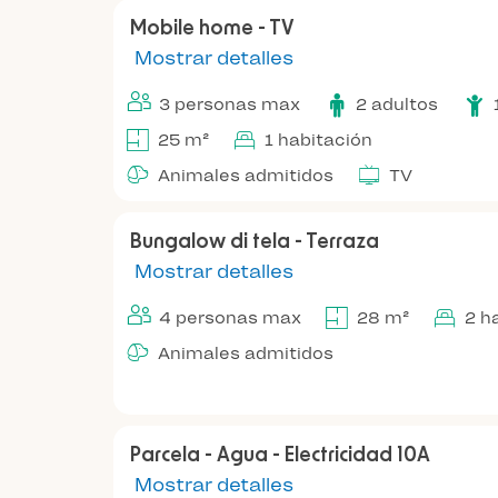
Mobile home - TV
Mostrar detalles
3 personas max
2 adultos
25 m²
1 habitación
Animales admitidos
TV
Bungalow di tela - Terraza
Mostrar detalles
4 personas max
28 m²
2 h
Animales admitidos
Parcela - Agua - Electricidad 10A
Mostrar detalles