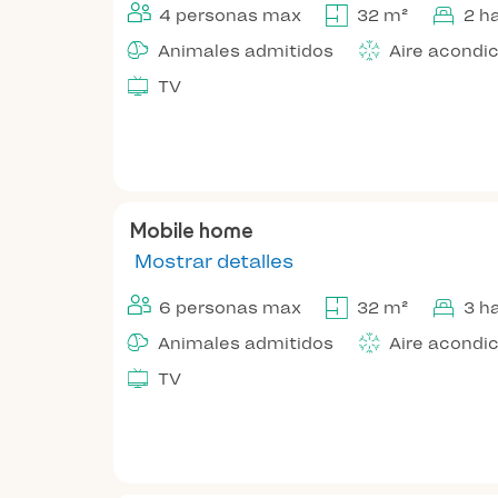
4 personas max
32 m²
2 h
Animales admitidos
Aire acondi
TV
Mobile home
Mostrar detalles
6 personas max
32 m²
3 h
Animales admitidos
Aire acondi
TV