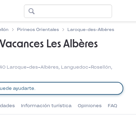
llón
Pirineos Orientales
Laroque-des-Albères
Vacances Les Albères
40 Laroque-des-Albères, Languedoc-Rosellón,
vidades
Información turística
Opiniones
FAQ