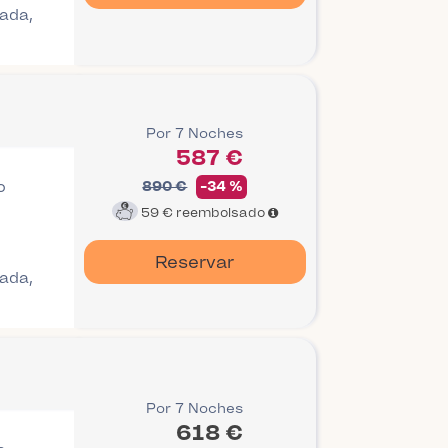
gada,
Por 7 Noches
587 €
o
890 €
-34 %
59 €
reembolsado
Reservar
gada,
Por 7 Noches
618 €