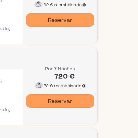
o
62 €
reembolsado
Reservar
gada,
Por 7 Noches
720 €
o
72 €
reembolsado
Reservar
gada,