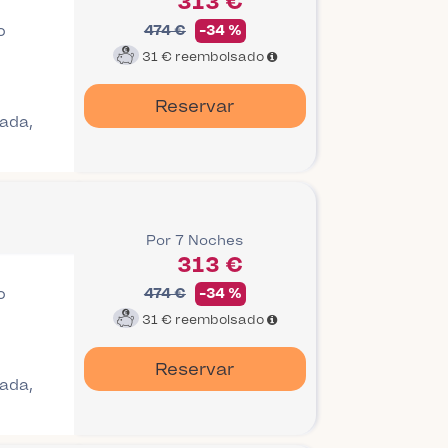
313 €
o
474 €
-34 %
31 €
reembolsado
Reservar
gada,
Por 7 Noches
313 €
o
474 €
-34 %
31 €
reembolsado
Reservar
gada,