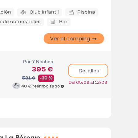
ción
Club infantil
Piscina
a de comestibles
Bar
Ver el camping
Por 7 Noches
395 €
Detalles
581 €
-30 %
Del 05/09 al 12/09
40 €
reembolsado