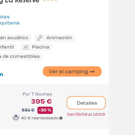
 La Réserve
stes
quitania
án acuático
Animación
nfantil
Piscina
a de comestibles
Ver el camping
m
Por 7 Noches
395 €
Detalles
581 €
-30 %
Del 05/09 al 12/09
40 €
reembolsado