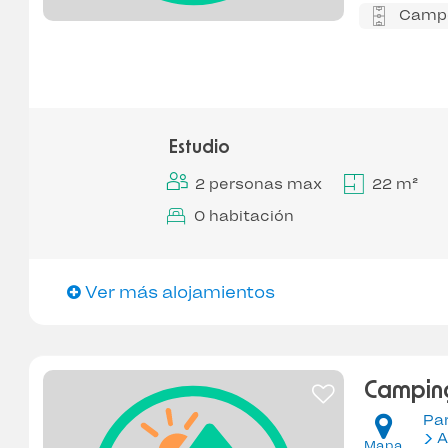
Campo
Estudio
2 personas max
22 m²
0 habitación
Ver más alojamientos
Camping
Pa
A
Mapa