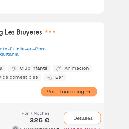
 Les Bruyeres
nte-Eulalie-en-Born
quitania
na
Club infantil
Animación
a de comestibles
Bar
Ver el camping
Por 7 Noches
Detalles
326 €