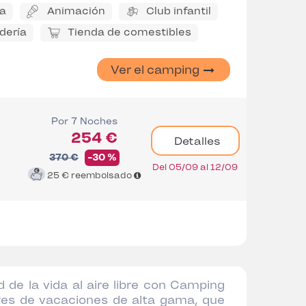
na
Animación
Club infantil
dería
Tienda de comestibles
Ver el camping
Por 7 Noches
254 €
Detalles
370 €
-30 %
Del 05/09 al 12/09
25 €
reembolsado
 de la vida al aire libre con Camping
res de vacaciones de alta gama, que