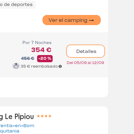
 de deportes
Ver el camping
Por 7 Noches
354 €
Detalles
456 €
-20 %
Del 05/09 al 12/09
35 €
reembolsado
 Le Pipiou
rentis-en-Born
quitania