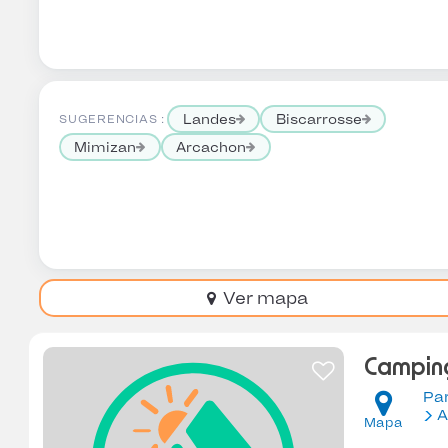
Landes
Biscarrosse
SUGERENCIAS :
Mimizan
Arcachon
Ver mapa
Camping
Pa
A
Mapa