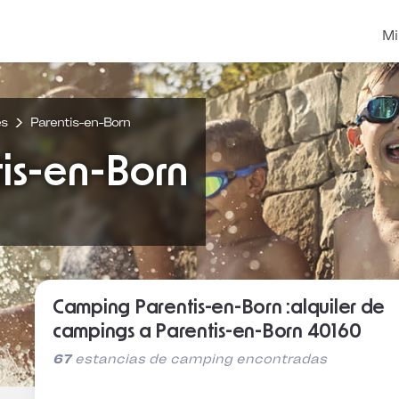
Mi
es
Parentis-en-Born
is-en-Born
Camping Parentis-en-Born :alquiler de
campings a Parentis-en-Born 40160
67
estancias de camping encontradas