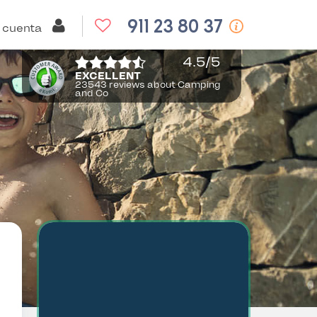
911 23 80 37
 cuenta
4.5
/5
EXCELLENT
23543 reviews about Camping
and Co