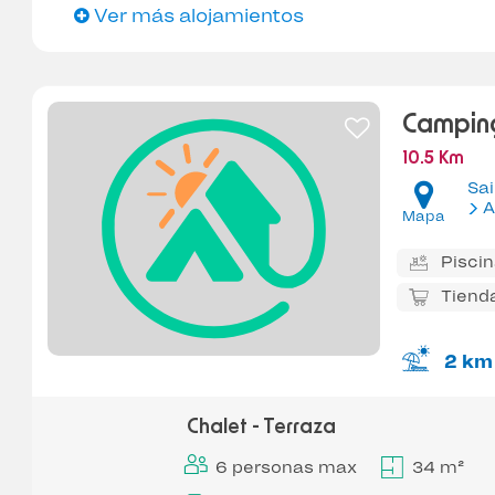
Ver más alojamientos
Camping
10.5 Km
Sai
A
Mapa
Pisci
Tiend
2 km
Chalet - Terraza
6 personas max
34 m²