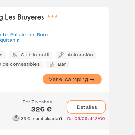
 Les Bruyeres
nte-Eulalie-en-Born
quitania
na
Club infantil
Animación
a de comestibles
Bar
Ver el camping
Por 7 Noches
Detalles
326 €
33 €
reembolsado
Del 05/09 al 12/09