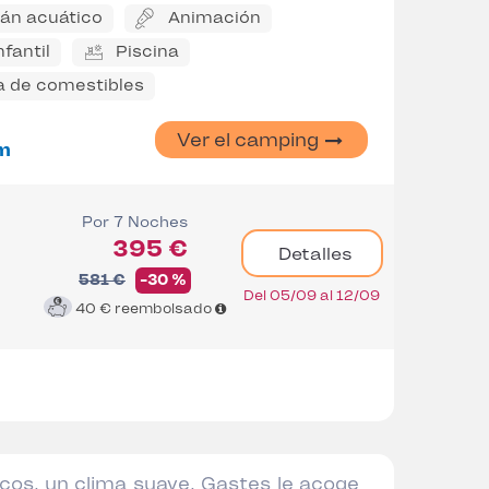
án acuático
Animación
nfantil
Piscina
a de comestibles
Ver el camping
m
Por 7 Noches
395 €
Detalles
581 €
-30 %
Del 05/09 al 12/09
40 €
reembolsado
icos, un clima suave, Gastes le acoge