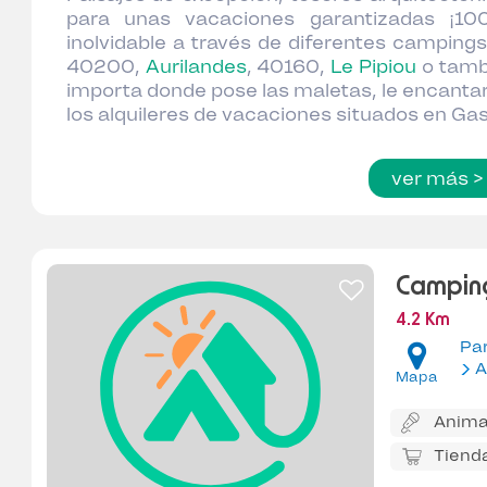
para unas vacaciones garantizadas ¡100
inolvidable a través de diferentes campings
40200,
Aurilandes
, 40160,
Le Pipiou
o tamb
importa donde pose las maletas, le encantar
los alquileres de vacaciones situados en Ga
ver más >
Camping
4.2 Km
Pa
A
Mapa
Anima
Tiend