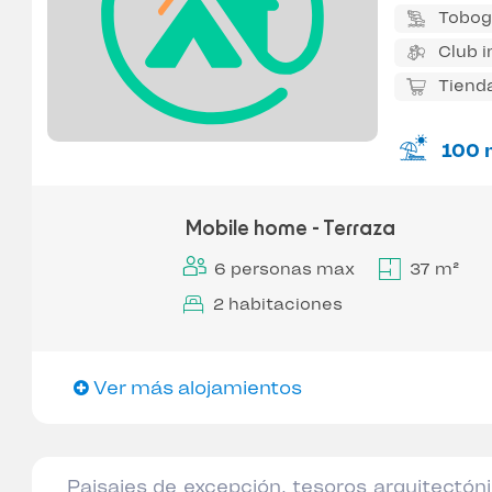
Tobog
Club i
Tiend
100 
Mobile home - Terraza
6 personas max
37 m²
2 habitaciones
Ver más alojamientos
Paisajes de excepción, tesoros arquitectón