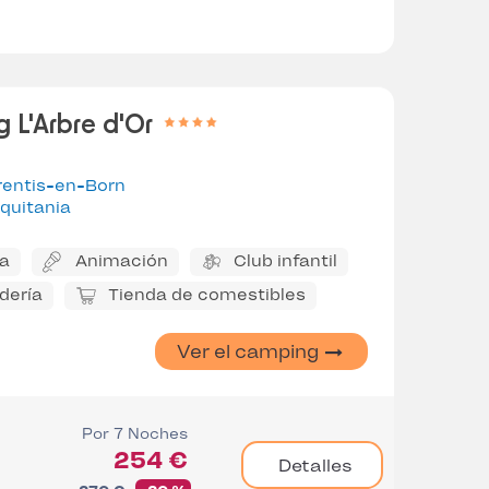
 L'Arbre d'Or
rentis-en-Born
quitania
na
Animación
Club infantil
dería
Tienda de comestibles
Ver el camping
Por 7 Noches
254 €
Detalles