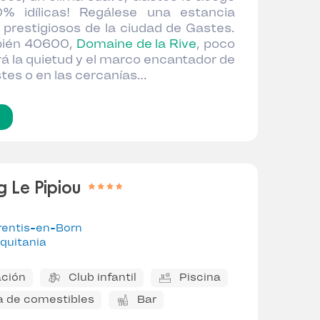
% idílicas! Regálese una estancia
 prestigiosos de la ciudad de Gastes.
ién 40600,
Domaine de la Rive
, poco
á la quietud y el marco encantador de
stes o en las cercanías…
 Le Pipiou
rentis-en-Born
quitania
ción
Club infantil
Piscina
a de comestibles
Bar