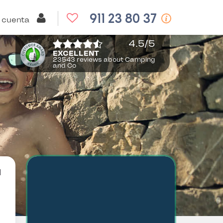
911 23 80 37
 cuenta
4.5
/5
EXCELLENT
23543 reviews about Camping
and Co
a