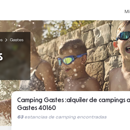
Mi
es
Gastes
s
Camping Gastes :alquiler de campings 
Gastes 40160
63
estancias de camping encontradas