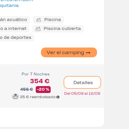
quitania
án acuático
Piscina
o a internet
Piscina cubierta
 de deportes
Ver el camping
Por 7 Noches
354 €
Detalles
456 €
-20 %
Del 05/09 al 12/09
35 €
reembolsado