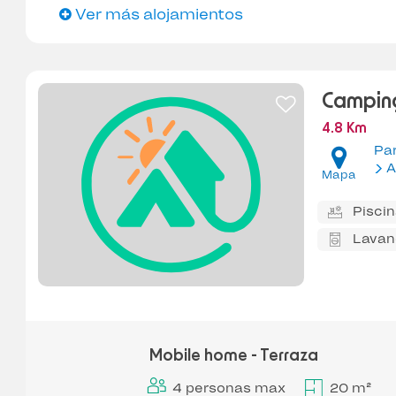
Ver más alojamientos
Camping
4.8 Km
Pa
A
Mapa
Pisci
Lavan
Mobile home - Terraza
4 personas max
20 m²