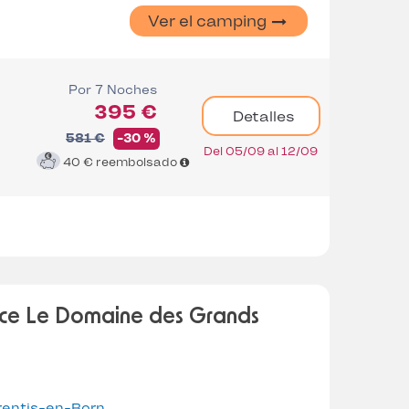
Ver el camping
Por 7 Noches
395 €
Detalles
581 €
-30 %
Del 05/09 al 12/09
40 €
reembolsado
ce Le Domaine des Grands
rentis-en-Born