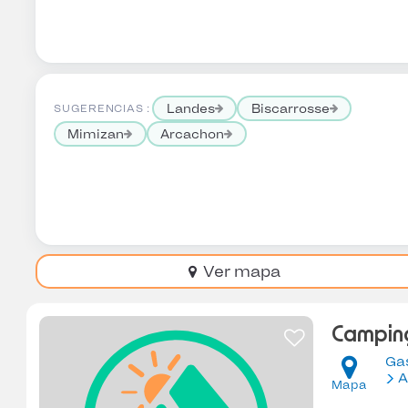
Landes
Biscarrosse
SUGERENCIAS :
Mimizan
Arcachon
Ver mapa
Camping
Ga
A
Mapa