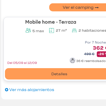
Ver el camping
Mobile home - Terraza
27 m²
2 habitacione
5 max
Por 7 Noche
362 
499 €
-26
36 €
reembolsad
Del 05/09 al 12/09
Detalles
Ver más alojamientos