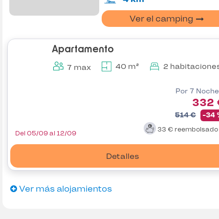
Ver el camping
Apartamento
40 m²
2 habitacione
7 max
Por 7 Noche
332 
514 €
-34
33 €
reembolsad
Del 05/09 al 12/09
Detalles
Ver más alojamientos