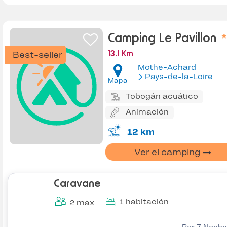
Camping Le Pavillon
Best-seller
13.1 Km
Mothe-Achard
Pays-de-la-Loire
Mapa
Tobogán acuático
Animación
12 km
Ver el camping
Caravane
1 habitación
2 max