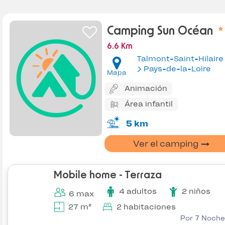
Camping Sun Océan
6.6 Km
Talmont-Saint-Hilaire
Pays-de-la-Loire
Mapa
Animación
Área infantil
5 km
Ver el camping
Mobile home - Terraza
4 adultos
2 niños
6 max
27 m²
2 habitaciones
Por 7 Noche