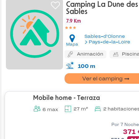
Camping La Dune des
Sables
7.9 Km
Sables-d'Olonne
Pays-de-la-Loire
Mapa
Animación
Piscin
100 m
Ver el camping
Mobile home - Terraza
27 m²
2 habitacione
6 max
Por 7 Noche
371 