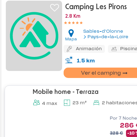
Camping Les Pirons
2.8 Km
Sables-d'Olonne
Pays-de-la-Loire
Mapa
Animación
Piscin
1.5 km
Ver el camping
Mobile home - Terraza
23 m²
2 habitacione
4 max
Por 7 Noche
286 
328 €
-10