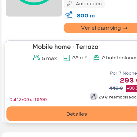
Animación
800 m
Ver el camping
Mobile home - Terraza
28 m²
2 habitacione
5 max
Por 7 Noche
293 
446 €
-33
29 €
reembolsad
Del 12/09 al 19/09
Detalles