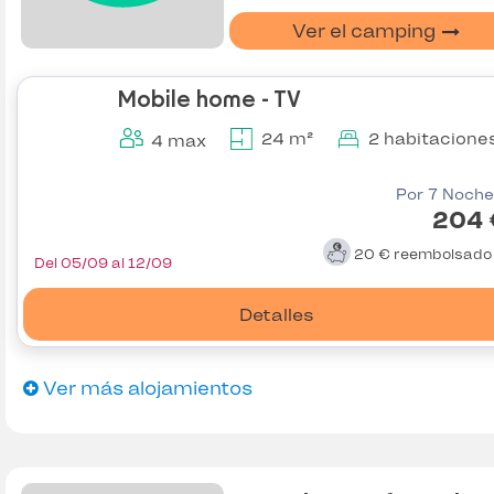
Ver el camping
Mobile home - TV
24 m²
2 habitacione
4 max
Por 7 Noche
204 
20 €
reembolsad
Del 05/09 al 12/09
Detalles
Ver más alojamientos