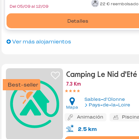
22 €
reembolsad
Del 05/09 al 12/09
Detalles
Ver más alojamientos
Camping Le Nid d'Eté
Best-seller
7.3 Km
Sables-d'Olonne
Pays-de-la-Loire
Mapa
Animación
Piscin
2.5 km