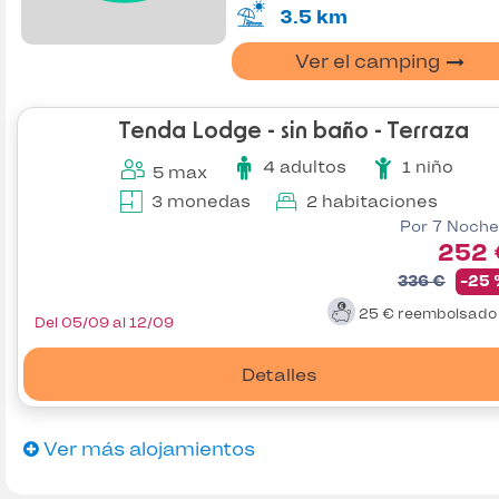
3.5 km
Ver el camping
Tenda Lodge - sin baño - Terraza
4 adultos
1 niño
5 max
3 monedas
2 habitaciones
Por 7 Noche
252 
336 €
-25
25 €
reembolsad
Del 05/09 al 12/09
Detalles
Ver más alojamientos