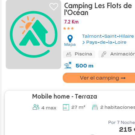
Camping Les Flots de
l'Océan
7.2 Km
Talmont-Saint-Hilaire
Pays-de-la-Loire
Mapa
Piscina
Animació
500 m
Ver el camping
Mobile home - Terraza
27 m²
2 habitacione
4 max
Por 7 Noche
215 