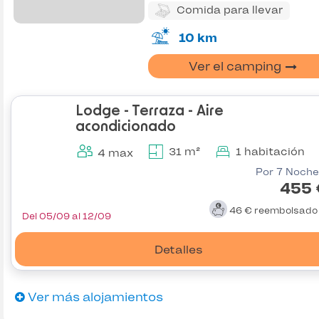
Comida para llevar
10 km
Ver el camping
Lodge - Terraza - Aire
acondicionado
31 m²
1 habitación
4 max
Por 7 Noche
455 
46 €
reembolsad
Del 05/09 al 12/09
Detalles
Ver más alojamientos