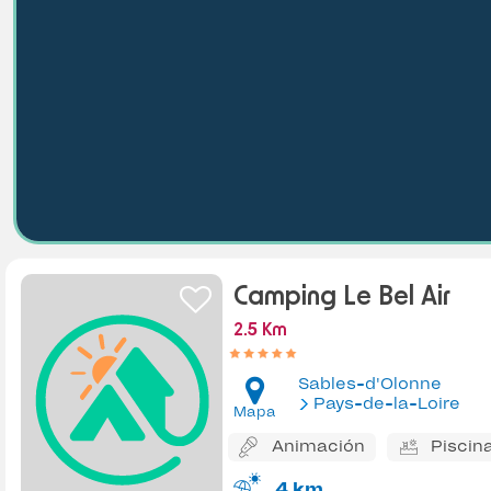
Camping Le Bel Air
2.5 Km
Sables-d'Olonne
Pays-de-la-Loire
Mapa
Animación
Piscin
4 km