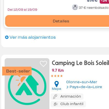
574 €
-34
37 €
reembolsad
Del 12/09 al 19/09
Detalles
Ver más alojamientos
Camping Le Bois Solei
Best-seller
9.7 Km
Olonne-sur-Mer
Pays-de-la-Loire
Mapa
Animación
Club infantil