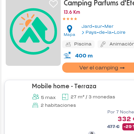
Camping Parfums d'Et
13.6 Km
Jard-sur-Mer
Pays-de-la-Loire
Mapa
Piscina
Animació
400 m
Ver el camping
Mobile home - Terraza
27 m² / 3 monedas
5 max
2 habitaciones
Por 7 Noche
332 
477 €
-29