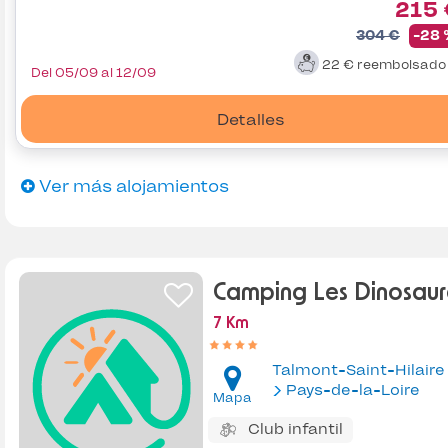
215 
304 €
-28
22 €
reembolsad
Del 05/09 al 12/09
Detalles
Ver más alojamientos
Camping Les Dinosaur
7 Km
Talmont-Saint-Hilaire
Pays-de-la-Loire
Mapa
Club infantil