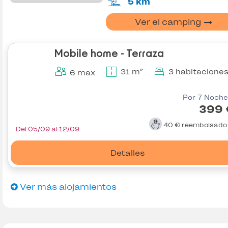
5 km
Ver el camping
Mobile home - Terraza
31 m²
3 habitacione
6 max
Por 7 Noche
399 
40 €
reembolsad
Del 05/09 al 12/09
Detalles
Ver más alojamientos