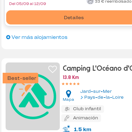
33 €
reembolsad
Del 05/09 al 12/09
Detalles
Ver más alojamientos
Camping L'Océano d'
Best-seller
13.8 Km
Jard-sur-Mer
Pays-de-la-Loire
Mapa
Club infantil
Animación
1.5 km