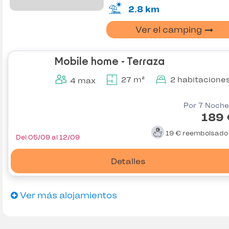
2.8 km
Ver el camping
Mobile home - Terraza
27 m²
2 habitacione
4 max
Por 7 Noche
189 
19 €
reembolsad
Del 05/09 al 12/09
Detalles
Ver más alojamientos