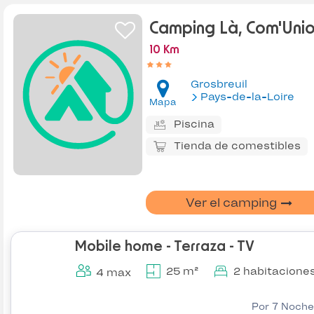
Camping Là, Com'Uni
10 Km
Grosbreuil
Pays-de-la-Loire
Mapa
Piscina
Tienda de comestibles
Ver el camping
Mobile home - Terraza - TV
25 m²
2 habitacione
4 max
Por 7 Noche