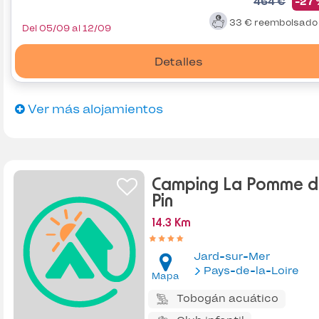
464 €
-27
33 €
reembolsad
Del 05/09 al 12/09
Detalles
Ver más alojamientos
Camping La Pomme d
Pin
14.3 Km
Jard-sur-Mer
Pays-de-la-Loire
Mapa
Tobogán acuático