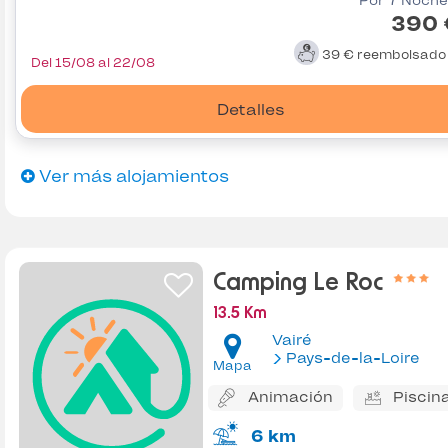
Por 7 Noche
390 
39 €
reembolsad
Del 15/08 al 22/08
Detalles
Ver más alojamientos
Camping Le Roc
13.5 Km
Vairé
Pays-de-la-Loire
Mapa
Animación
Piscin
6 km