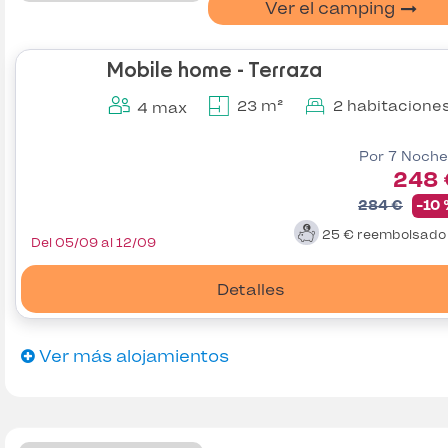
Ver el camping
Mobile home - Terraza
23 m²
2 habitacione
4 max
Por 7 Noche
248 
284 €
-10
25 €
reembolsad
Del 05/09 al 12/09
Detalles
Ver más alojamientos