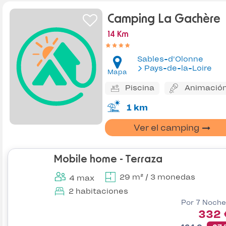
Camping La Gachère
14 Km
Sables-d'Olonne
Pays-de-la-Loire
Mapa
Piscina
Animació
1 km
Ver el camping
Mobile home - Terraza
29 m² / 3 monedas
4 max
2 habitaciones
Por 7 Noche
332 